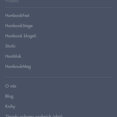
Projekty
HumbookFest
HumbookStage
Humbook blogeři
Storki
Humblok
HumbookMag
O nás
Blog
Knihy
Zásady ochrany osobních údajů