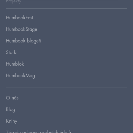
Projekty
HumbookFest
HumbookStage
Humbook blogeři
Storki
Humblok
HumbookMag
O nás
Blog
Knihy
Zásady ochrany osobních údajů