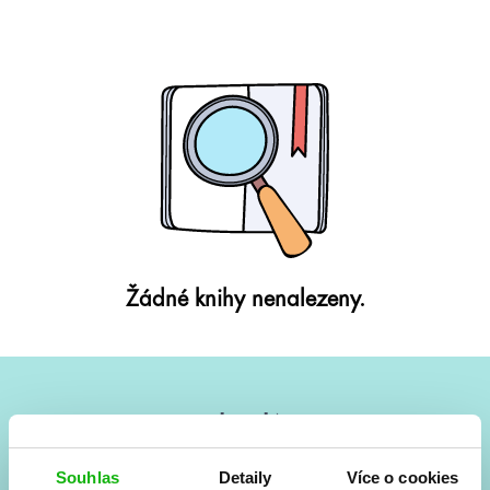
Žádné knihy nenalezeny.
#HumbookNews
Vše kolem #youngadult každý měsíc rovnou do mailu!
Souhlas
Detaily
Více o cookies