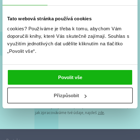
Nové knihy, co se chystá, kvízy, soutěže, autoři, filmové
a seriálové adaptace a další.
Tato webová stránka používá cookies
cookies?
Používáme je třeba k tomu, abychom Vám
doporučili knihy, které Vás skutečně zajímají.
Souhlas s
využitím jednotlivých dat udělíte kliknutím na tlačítko
„Povolit vše“.
Souhlasím s
podmínkami zpracování osobních údajů
Povolit vše
Tvá e-mailová adresa je u nás v bezpečí. Přečti si
naše podmínky
Přizpůsobit
zpracování osobních údajů
. S tvými osobními údaji nakládáme v
mezích obecně závazných právních předpisů. Více informací o tom,
jak zpracováváme tvé údaje, najdeš
zde
.