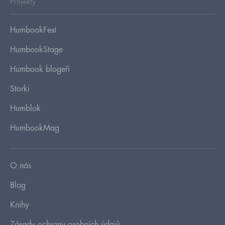
Projekty
HumbookFest
HumbookStage
Humbook blogeři
Storki
Humblok
HumbookMag
O nás
Blog
Knihy
Zásady ochrany osobních údajů