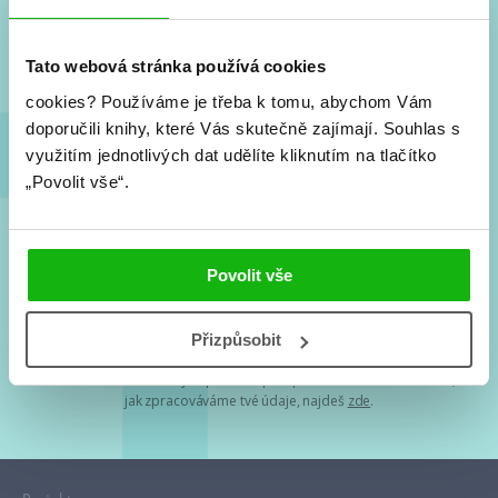
Nové knihy, co se chystá, kvízy, soutěže, autoři, filmové
a seriálové adaptace a další.
Tato webová stránka používá cookies
cookies?
Používáme je třeba k tomu, abychom Vám
doporučili knihy, které Vás skutečně zajímají.
Souhlas s
využitím jednotlivých dat udělíte kliknutím na tlačítko
„Povolit vše“.
Souhlasím s
podmínkami zpracování osobních údajů
Povolit vše
Tvá e-mailová adresa je u nás v bezpečí. Přečti si
naše podmínky
Přizpůsobit
zpracování osobních údajů
. S tvými osobními údaji nakládáme v
mezích obecně závazných právních předpisů. Více informací o tom,
jak zpracováváme tvé údaje, najdeš
zde
.