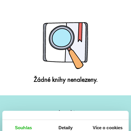
Žádné knihy nenalezeny.
#HumbookNews
Vše kolem #youngadult každý měsíc rovnou do mailu!
Souhlas
Detaily
Více o cookies