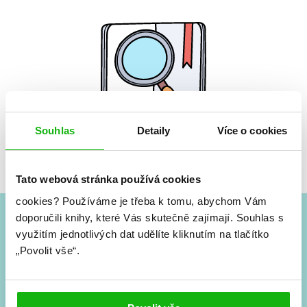
Souhlas
Detaily
Více o cookies
Žádné knihy nenalezeny.
Tato webová stránka používá cookies
cookies?
Používáme je třeba k tomu, abychom Vám
doporučili knihy, které Vás skutečně zajímají.
Souhlas s
využitím jednotlivých dat udělíte kliknutím na tlačítko
#HumbookNews
„Povolit vše“.
Vše kolem #youngadult každý měsíc rovnou do mailu!
Nové knihy, co se chystá, kvízy, soutěže, autoři, filmové
a seriálové adaptace a další.