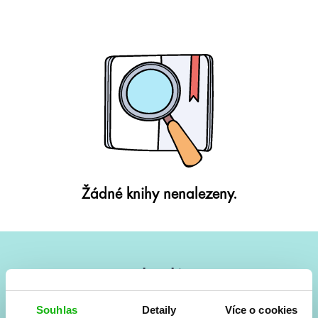
Žádné knihy nenalezeny.
#HumbookNews
Vše kolem #youngadult každý měsíc rovnou do mailu!
Souhlas
Detaily
Více o cookies