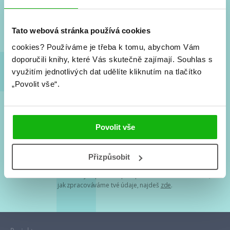
Nové knihy, co se chystá, kvízy, soutěže, autoři, filmové
a seriálové adaptace a další.
Tato webová stránka používá cookies
cookies?
Používáme je třeba k tomu, abychom Vám
doporučili knihy, které Vás skutečně zajímají.
Souhlas s
využitím jednotlivých dat udělíte kliknutím na tlačítko
„Povolit vše“.
Souhlasím s
podmínkami zpracování osobních údajů
Povolit vše
Tvá e-mailová adresa je u nás v bezpečí. Přečti si
naše podmínky
Přizpůsobit
zpracování osobních údajů
. S tvými osobními údaji nakládáme v
mezích obecně závazných právních předpisů. Více informací o tom,
jak zpracováváme tvé údaje, najdeš
zde
.