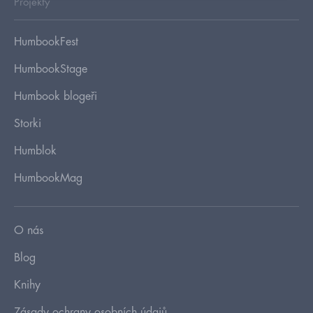
Projekty
HumbookFest
HumbookStage
Humbook blogeři
Storki
Humblok
HumbookMag
O nás
Blog
Knihy
Zásady ochrany osobních údajů