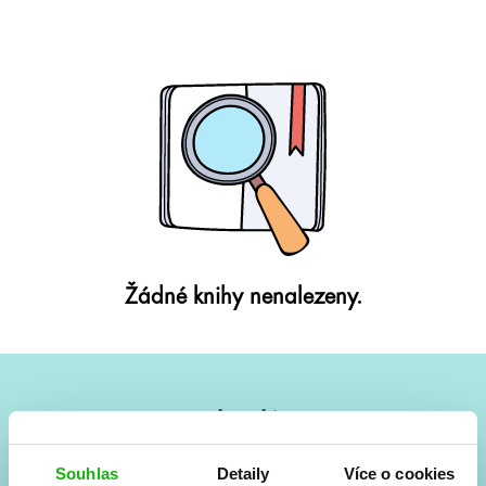
Žádné knihy nenalezeny.
#HumbookNews
Vše kolem #youngadult každý měsíc rovnou do mailu!
Souhlas
Detaily
Více o cookies