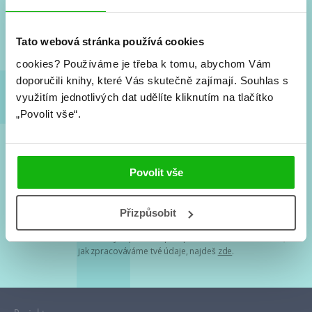
Nové knihy, co se chystá, kvízy, soutěže, autoři, filmové
a seriálové adaptace a další.
Tato webová stránka používá cookies
cookies?
Používáme je třeba k tomu, abychom Vám
doporučili knihy, které Vás skutečně zajímají.
Souhlas s
využitím jednotlivých dat udělíte kliknutím na tlačítko
„Povolit vše“.
Souhlasím s
podmínkami zpracování osobních údajů
Povolit vše
Tvá e-mailová adresa je u nás v bezpečí. Přečti si
naše podmínky
Přizpůsobit
zpracování osobních údajů
. S tvými osobními údaji nakládáme v
mezích obecně závazných právních předpisů. Více informací o tom,
jak zpracováváme tvé údaje, najdeš
zde
.