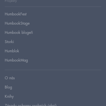
Projekty
HumbookFest
HumbookStage
Humbook blogeři
Storki
Humblok
HumbookMag
O nás
Blog
Knihy
Zásady ochrany osobních údajů