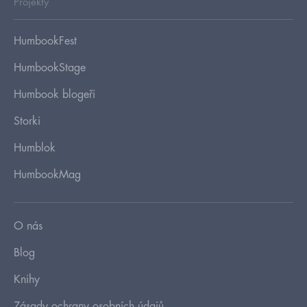
Projekty
HumbookFest
HumbookStage
Humbook blogeři
Storki
Humblok
HumbookMag
O nás
Blog
Knihy
Zásady ochrany osobních údajů