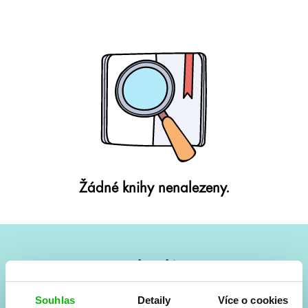
Žádné knihy nenalezeny.
#HumbookNews
Vše kolem #youngadult každý měsíc rovnou do mailu!
Souhlas
Detaily
Více o cookies