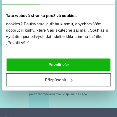
Nové knihy, co se chystá, kvízy, soutěže, autoři, filmové
a seriálové adaptace a další.
Tato webová stránka používá cookies
cookies?
Používáme je třeba k tomu, abychom Vám
doporučili knihy, které Vás skutečně zajímají.
Souhlas s
využitím jednotlivých dat udělíte kliknutím na tlačítko
„Povolit vše“.
Souhlasím s
podmínkami zpracování osobních údajů
Povolit vše
Tvá e-mailová adresa je u nás v bezpečí. Přečti si
naše podmínky
Přizpůsobit
zpracování osobních údajů
. S tvými osobními údaji nakládáme v
mezích obecně závazných právních předpisů. Více informací o tom,
jak zpracováváme tvé údaje, najdeš
zde
.