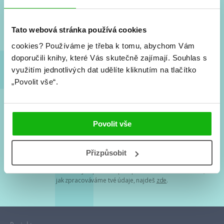
Nové knihy, co se chystá, kvízy, soutěže, autoři, filmové
a seriálové adaptace a další.
Tato webová stránka používá cookies
cookies?
Používáme je třeba k tomu, abychom Vám
doporučili knihy, které Vás skutečně zajímají.
Souhlas s
využitím jednotlivých dat udělíte kliknutím na tlačítko
„Povolit vše“.
Souhlasím s
podmínkami zpracování osobních údajů
Povolit vše
Tvá e-mailová adresa je u nás v bezpečí. Přečti si
naše podmínky
Přizpůsobit
zpracování osobních údajů
. S tvými osobními údaji nakládáme v
mezích obecně závazných právních předpisů. Více informací o tom,
jak zpracováváme tvé údaje, najdeš
zde
.