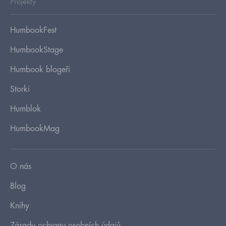
Projekty
HumbookFest
HumbookStage
Humbook blogeři
Storki
Humblok
HumbookMag
O nás
Blog
Knihy
Zásady ochrany osobních údajů