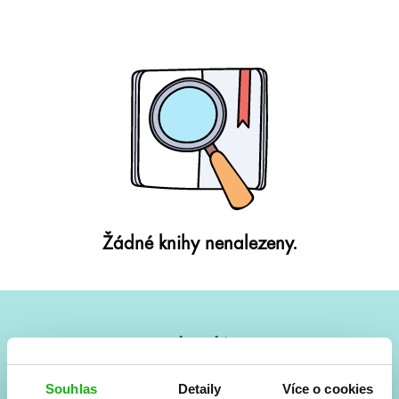
Žádné knihy nenalezeny.
#HumbookNews
Vše kolem #youngadult každý měsíc rovnou do mailu!
Souhlas
Detaily
Více o cookies