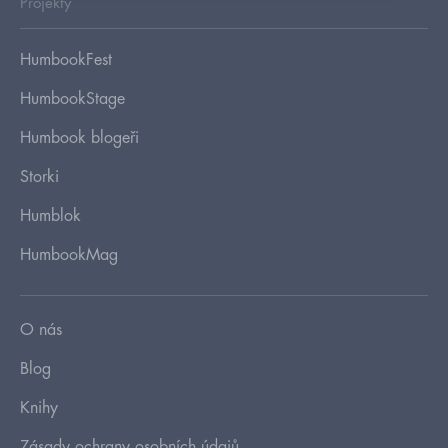
Projekty
HumbookFest
HumbookStage
Humbook blogeři
Storki
Humblok
HumbookMag
O nás
Blog
Knihy
Zásady ochrany osobních údajů