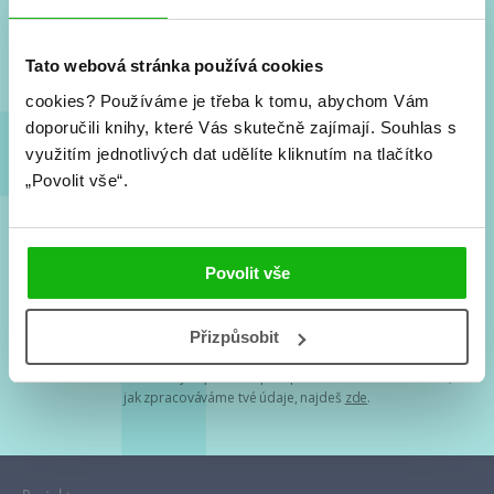
Nové knihy, co se chystá, kvízy, soutěže, autoři, filmové
a seriálové adaptace a další.
Tato webová stránka používá cookies
cookies?
Používáme je třeba k tomu, abychom Vám
doporučili knihy, které Vás skutečně zajímají.
Souhlas s
využitím jednotlivých dat udělíte kliknutím na tlačítko
„Povolit vše“.
Souhlasím s
podmínkami zpracování osobních údajů
Povolit vše
Tvá e-mailová adresa je u nás v bezpečí. Přečti si
naše podmínky
Přizpůsobit
zpracování osobních údajů
. S tvými osobními údaji nakládáme v
mezích obecně závazných právních předpisů. Více informací o tom,
jak zpracováváme tvé údaje, najdeš
zde
.