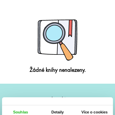
Žádné knihy nenalezeny.
#HumbookNews
Vše kolem #youngadult každý měsíc rovnou do mailu!
Souhlas
Detaily
Více o cookies