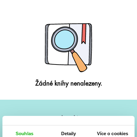
Žádné knihy nenalezeny.
#HumbookNews
Vše kolem #youngadult každý měsíc rovnou do mailu!
Souhlas
Detaily
Více o cookies