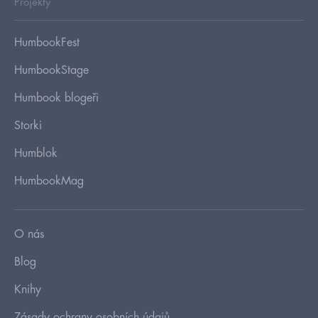
Projekty
HumbookFest
HumbookStage
Humbook blogeři
Storki
Humblok
HumbookMag
O nás
Blog
Knihy
Zásady ochrany osobních údajů