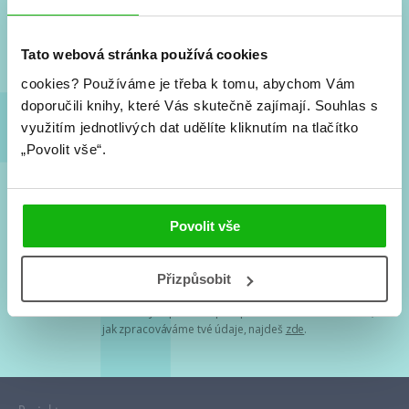
Nové knihy, co se chystá, kvízy, soutěže, autoři, filmové
a seriálové adaptace a další.
Tato webová stránka používá cookies
cookies?
Používáme je třeba k tomu, abychom Vám
doporučili knihy, které Vás skutečně zajímají.
Souhlas s
využitím jednotlivých dat udělíte kliknutím na tlačítko
„Povolit vše“.
Souhlasím s
podmínkami zpracování osobních údajů
Povolit vše
Tvá e-mailová adresa je u nás v bezpečí. Přečti si
naše podmínky
Přizpůsobit
zpracování osobních údajů
. S tvými osobními údaji nakládáme v
mezích obecně závazných právních předpisů. Více informací o tom,
jak zpracováváme tvé údaje, najdeš
zde
.