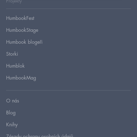
Projekty
HumbookFest
HumbookStage
Humbook blogeři
Storki
Humblok
HumbookMag
O nás
Blog
Knihy
Zásady ochrany osobních údajů