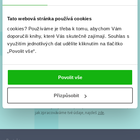
Nové knihy, co se chystá, kvízy, soutěže, autoři, filmové
a seriálové adaptace a další.
Tato webová stránka používá cookies
cookies?
Používáme je třeba k tomu, abychom Vám
doporučili knihy, které Vás skutečně zajímají.
Souhlas s
využitím jednotlivých dat udělíte kliknutím na tlačítko
„Povolit vše“.
Souhlasím s
podmínkami zpracování osobních údajů
Povolit vše
Tvá e-mailová adresa je u nás v bezpečí. Přečti si
naše podmínky
Přizpůsobit
zpracování osobních údajů
. S tvými osobními údaji nakládáme v
mezích obecně závazných právních předpisů. Více informací o tom,
jak zpracováváme tvé údaje, najdeš
zde
.