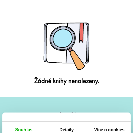
Žádné knihy nenalezeny.
#HumbookNews
Vše kolem #youngadult každý měsíc rovnou do mailu!
Souhlas
Detaily
Více o cookies