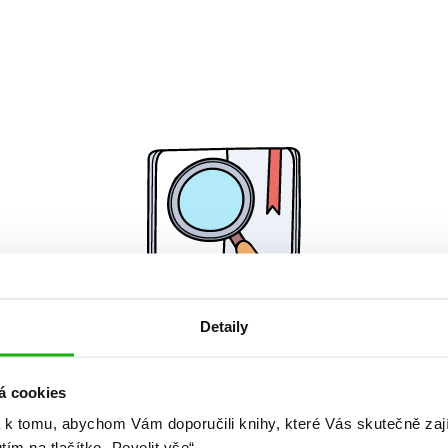
Detaily
Žádné knihy nenalezeny.
á cookies
 k tomu, abychom Vám doporučili knihy, které Vás skutečně zaj
utím na tlačítko „Povolit vše“.