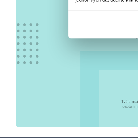
Vše
Tvá e-mai
osobními