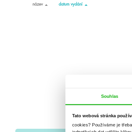
název
datum vydání
Souhlas
Tato webová stránka použív
cookies?
Používáme je třeba
jednotlivých dat udělíte klikn