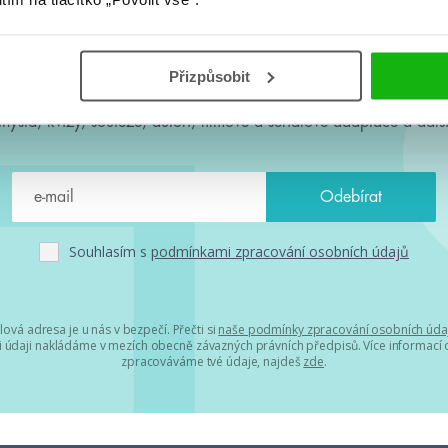
#HumbookNews
Přizpůsobit
 kolem #youngadult každý měsíc rovnou do mailu! Nové knihy, c
chystá, kvízy, soutěže, autoři, filmové a seriálové adaptace a další
Souhlasím s
podmínkami zpracování osobních údajů
lová adresa je u nás v bezpečí. Přečti si
naše podmínky zpracování osobních úda
 údaji nakládáme v mezích obecně závazných právních předpisů. Více informací o
zpracováváme tvé údaje, najdeš
zde
.