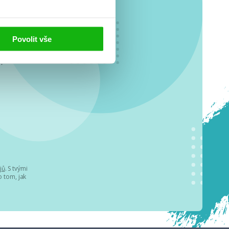
Povolit vše
o se
.
jů
. S tvými
 tom, jak