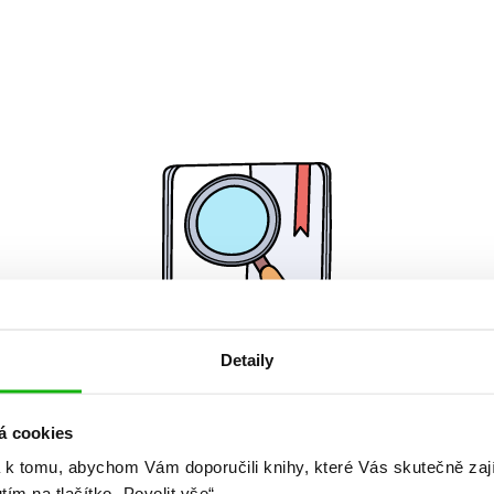
Detaily
Žádné knihy nenalezeny.
á cookies
 k tomu, abychom Vám doporučili knihy, které Vás skutečně zaj
utím na tlačítko „Povolit vše“.