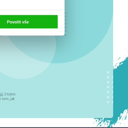
Povolit vše
o se
.
jů
. S tvými
 tom, jak