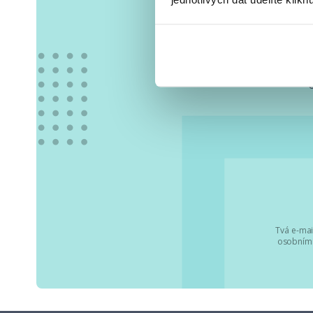
Vše
Tvá e-mai
osobními