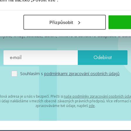
#HumbookNews
Přizpůsobit
 kolem #youngadult každý měsíc rovnou do mailu! Nové knihy, c
chystá, kvízy, soutěže, autoři, filmové a seriálové adaptace a další
Souhlasím s
podmínkami zpracování osobních údajů
lová adresa je u nás v bezpečí. Přečti si
naše podmínky zpracování osobních úda
 údaji nakládáme v mezích obecně závazných právních předpisů. Více informací o
zpracováváme tvé údaje, najdeš
zde
.