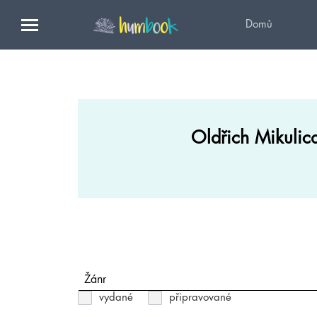
Domů
Oldřich Mikulic
Žánr
vydané
připravované