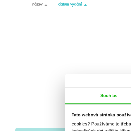
název
datum vydání
Souhlas
Tato webová stránka použív
cookies?
Používáme je třeba
jednotlivých dat udělíte klikn