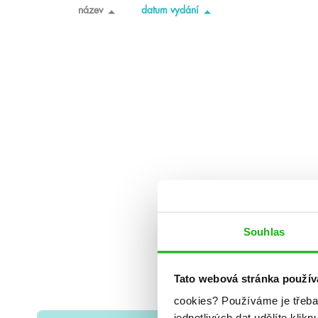
název
datum vydání
Souhlas
Tato webová stránka použív
cookies?
Používáme je třeba
jednotlivých dat udělíte klikn