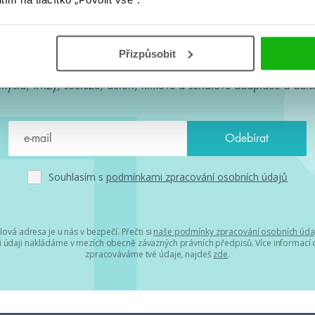
#HumbookNews
Přizpůsobit
 kolem #youngadult každý měsíc rovnou do mailu! Nové knihy, c
chystá, kvízy, soutěže, autoři, filmové a seriálové adaptace a další
Souhlasím s
podmínkami zpracování osobních údajů
lová adresa je u nás v bezpečí. Přečti si
naše podmínky zpracování osobních úda
 údaji nakládáme v mezích obecně závazných právních předpisů. Více informací o
zpracováváme tvé údaje, najdeš
zde
.