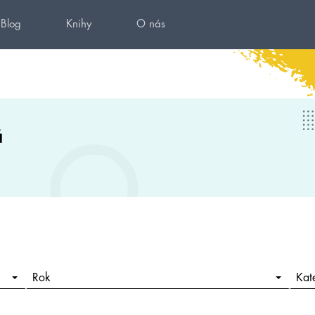
Blog
Knihy
O nás
á
Rok
Kat