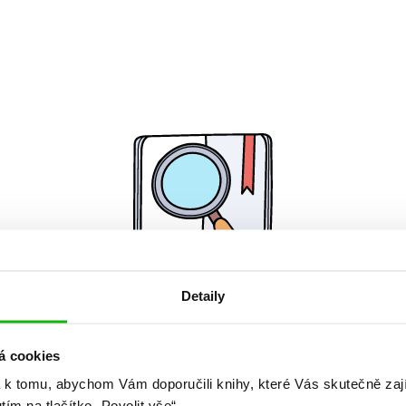
Detaily
Žádné knihy nenalezeny.
á cookies
 k tomu, abychom Vám doporučili knihy, které Vás skutečně zaj
utím na tlačítko „Povolit vše“.