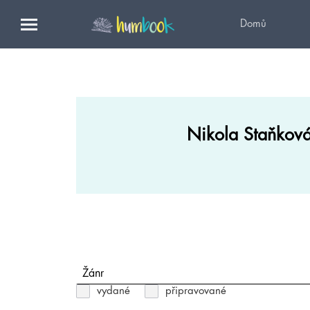
Domů
Nikola Staňkov
Žánr
vydané
připravované