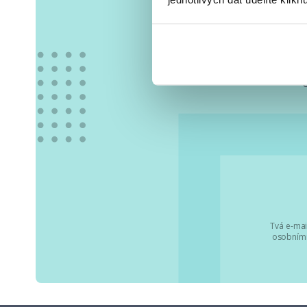
Vše
Tvá e-mai
osobními