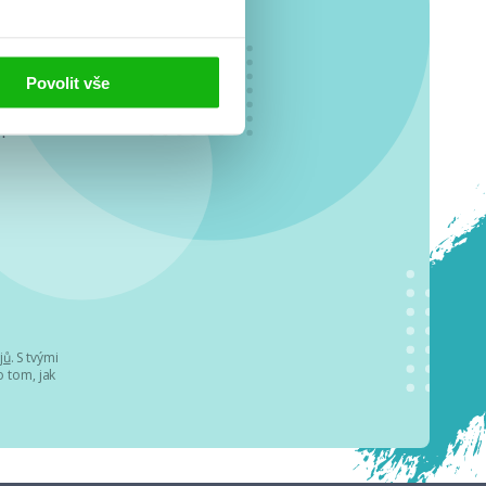
Povolit vše
o se
.
jů
. S tvými
 tom, jak