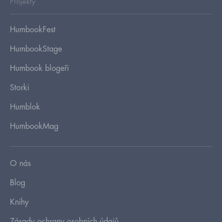
Projekty
HumbookFest
HumbookStage
Humbook blogeři
Storki
Humblok
HumbookMag
O nás
Blog
Knihy
Zásady ochrany osobních údajů