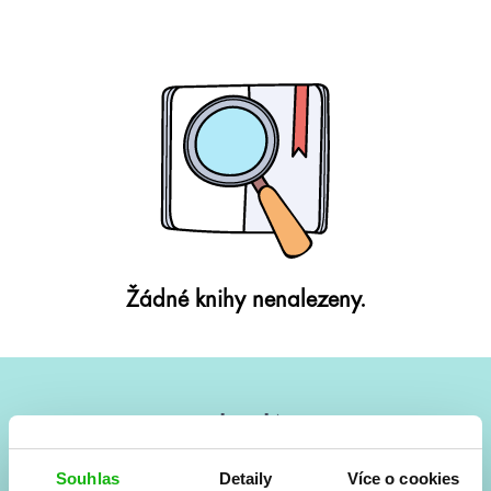
Žádné knihy nenalezeny.
#HumbookNews
Vše kolem #youngadult každý měsíc rovnou do mailu!
Souhlas
Detaily
Více o cookies