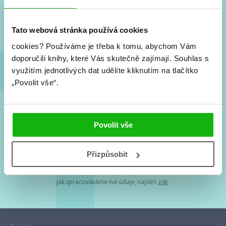
Nové knihy, co se chystá, kvízy, soutěže, autoři, filmové
a seriálové adaptace a další.
Tato webová stránka používá cookies
cookies?
Používáme je třeba k tomu, abychom Vám
doporučili knihy, které Vás skutečně zajímají.
Souhlas s
využitím jednotlivých dat udělíte kliknutím na tlačítko
„Povolit vše“.
Souhlasím s
podmínkami zpracování osobních údajů
Povolit vše
Tvá e-mailová adresa je u nás v bezpečí. Přečti si
naše podmínky
Přizpůsobit
zpracování osobních údajů
. S tvými osobními údaji nakládáme v
mezích obecně závazných právních předpisů. Více informací o tom,
jak zpracováváme tvé údaje, najdeš
zde
.