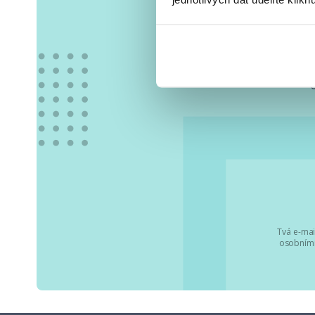
Vše
Tvá e-mai
osobními