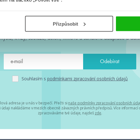
#HumbookNews
Přizpůsobit
 kolem #youngadult každý měsíc rovnou do mailu! Nové knihy, c
chystá, kvízy, soutěže, autoři, filmové a seriálové adaptace a další
Souhlasím s
podmínkami zpracování osobních údajů
lová adresa je u nás v bezpečí. Přečti si
naše podmínky zpracování osobních úda
 údaji nakládáme v mezích obecně závazných právních předpisů. Více informací o
zpracováváme tvé údaje, najdeš
zde
.