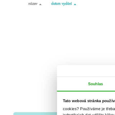
název
datum vydání
Souhlas
Tato webová stránka použív
cookies?
Používáme je třeba
jednotlivých dat udělíte klikn