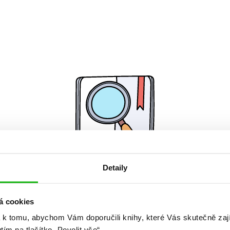
Detaily
Žádné knihy nenalezeny.
á cookies
 k tomu, abychom Vám doporučili knihy, které Vás skutečně zaj
utím na tlačítko „Povolit vše“.