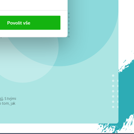
Povolit vše
o se
.
jů
. S tvými
 tom, jak