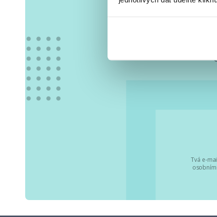
Vše
Tvá e-mai
osobními