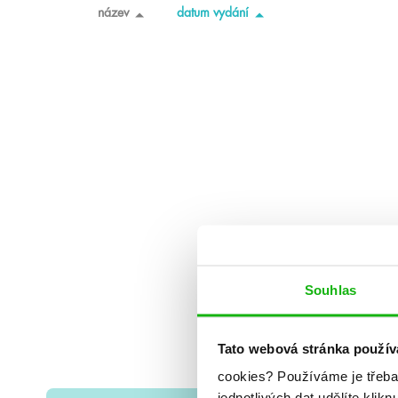
název
datum vydání
Souhlas
Tato webová stránka použív
cookies?
Používáme je třeba
jednotlivých dat udělíte klikn