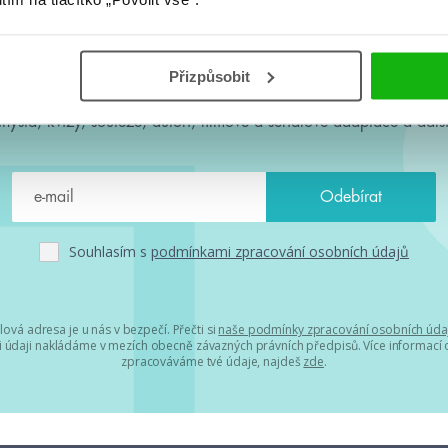
#HumbookNews
Přizpůsobit
 kolem #youngadult každý měsíc rovnou do mailu! Nové knihy, c
chystá, kvízy, soutěže, autoři, filmové a seriálové adaptace a další
Souhlasím s
podmínkami zpracování osobních údajů
lová adresa je u nás v bezpečí. Přečti si
naše podmínky zpracování osobních úda
 údaji nakládáme v mezích obecně závazných právních předpisů. Více informací o
zpracováváme tvé údaje, najdeš
zde
.