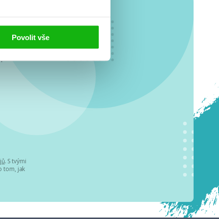
Povolit vše
o se
.
jů
. S tvými
 tom, jak