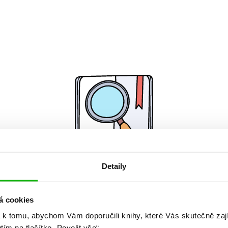
Detaily
Žádné knihy nenalezeny.
á cookies
 k tomu, abychom Vám doporučili knihy, které Vás skutečně zaj
utím na tlačítko „Povolit vše“.