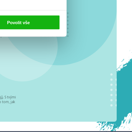
Povolit vše
o se
.
jů
. S tvými
 tom, jak