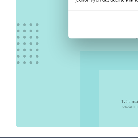
Vše
Tvá e-mai
osobními