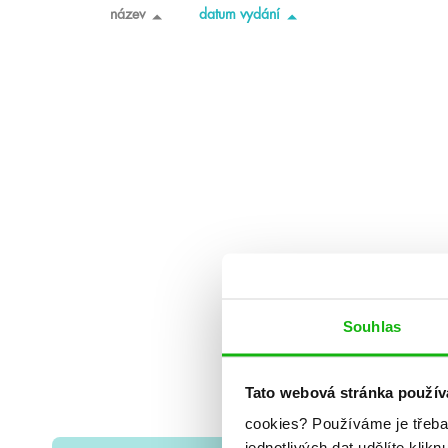
název
datum vydání
Souhlas
Tato webová stránka použív
cookies?
Používáme je třeba
jednotlivých dat udělíte klikn