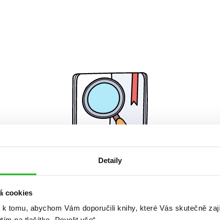
Detaily
Žádné knihy nenalezeny.
á cookies
 k tomu, abychom Vám doporučili knihy, které Vás skutečně zaj
utím na tlačítko „Povolit vše“.