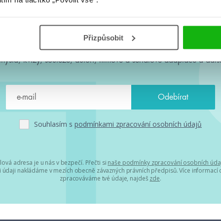
#HumbookNews
Přizpůsobit
 kolem #youngadult každý měsíc rovnou do mailu! Nové knihy, c
chystá, kvízy, soutěže, autoři, filmové a seriálové adaptace a další
Souhlasím s
podmínkami zpracování osobních údajů
lová adresa je u nás v bezpečí. Přečti si
naše podmínky zpracování osobních úda
 údaji nakládáme v mezích obecně závazných právních předpisů. Více informací o
zpracováváme tvé údaje, najdeš
zde
.