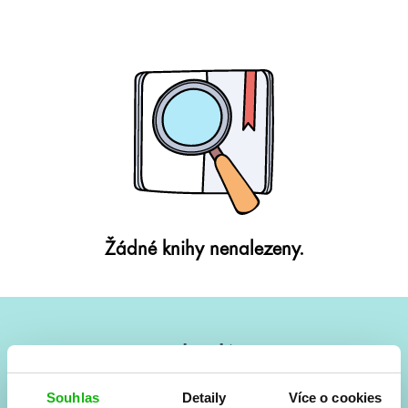
Žádné knihy nenalezeny.
#HumbookNews
Vše kolem #youngadult každý měsíc rovnou do mailu!
Souhlas
Detaily
Více o cookies