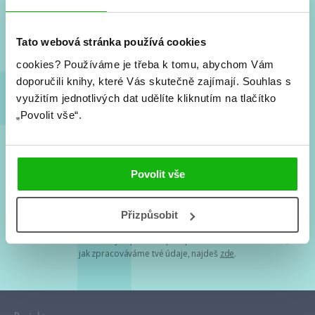
Nové knihy, co se chystá, kvízy, soutěže, autoři, filmové
a seriálové adaptace a další.
Tato webová stránka používá cookies
cookies?
Používáme je třeba k tomu, abychom Vám
doporučili knihy, které Vás skutečně zajímají.
Souhlas s
využitím jednotlivých dat udělíte kliknutím na tlačítko
„Povolit vše“.
Souhlasím s
podmínkami zpracování osobních údajů
Povolit vše
Tvá e-mailová adresa je u nás v bezpečí. Přečti si
naše podmínky
Přizpůsobit
zpracování osobních údajů
. S tvými osobními údaji nakládáme v
mezích obecně závazných právních předpisů. Více informací o tom,
jak zpracováváme tvé údaje, najdeš
zde
.