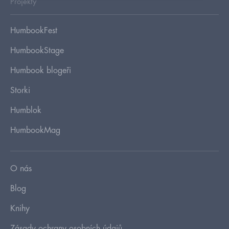
Projekty
HumbookFest
HumbookStage
Humbook blogeři
Storki
Humblok
HumbookMag
O nás
Blog
Knihy
Zásady ochrany osobních údajů