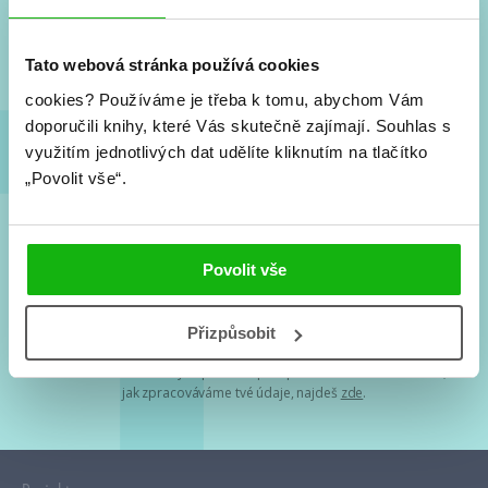
Nové knihy, co se chystá, kvízy, soutěže, autoři, filmové
a seriálové adaptace a další.
Tato webová stránka používá cookies
cookies?
Používáme je třeba k tomu, abychom Vám
doporučili knihy, které Vás skutečně zajímají.
Souhlas s
využitím jednotlivých dat udělíte kliknutím na tlačítko
„Povolit vše“.
Souhlasím s
podmínkami zpracování osobních údajů
Povolit vše
Tvá e-mailová adresa je u nás v bezpečí. Přečti si
naše podmínky
Přizpůsobit
zpracování osobních údajů
. S tvými osobními údaji nakládáme v
mezích obecně závazných právních předpisů. Více informací o tom,
jak zpracováváme tvé údaje, najdeš
zde
.