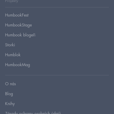
Projekty
HumbookFest
HumbookStage
Humbook blogeři
Storki
Humblok
HumbookMag
O nás
Blog
Knihy
Zásady ochrany osobních údajů