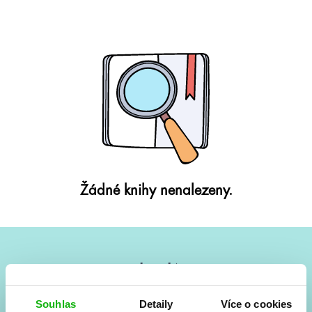
Žádné knihy nenalezeny.
#HumbookNews
Vše kolem #youngadult každý měsíc rovnou do mailu!
Souhlas
Detaily
Více o cookies