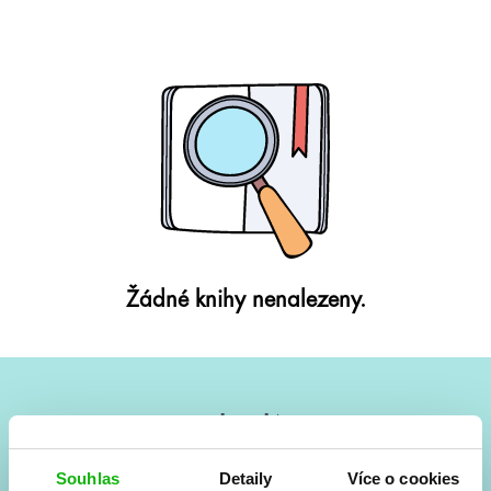
Žádné knihy nenalezeny.
#HumbookNews
Vše kolem #youngadult každý měsíc rovnou do mailu!
Souhlas
Detaily
Více o cookies