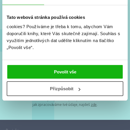
Nové knihy, co se chystá, kvízy, soutěže, autoři, filmové
a seriálové adaptace a další.
Tato webová stránka používá cookies
cookies?
Používáme je třeba k tomu, abychom Vám
doporučili knihy, které Vás skutečně zajímají.
Souhlas s
využitím jednotlivých dat udělíte kliknutím na tlačítko
„Povolit vše“.
Souhlasím s
podmínkami zpracování osobních údajů
Povolit vše
Tvá e-mailová adresa je u nás v bezpečí. Přečti si
naše podmínky
Přizpůsobit
zpracování osobních údajů
. S tvými osobními údaji nakládáme v
mezích obecně závazných právních předpisů. Více informací o tom,
jak zpracováváme tvé údaje, najdeš
zde
.