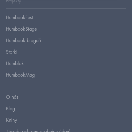
Projekty
HumbookFest
HumbookStage
Humbook blogeři
Storki
Humblok
HumbookMag
O nás
Blog
Knihy
Zásady ochrany osobních údajů