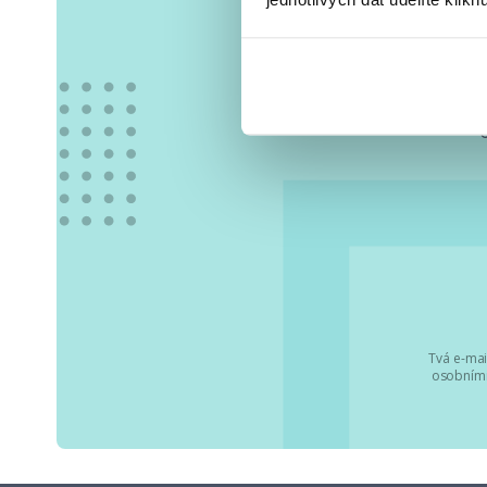
Vše
Tvá e-mai
osobními