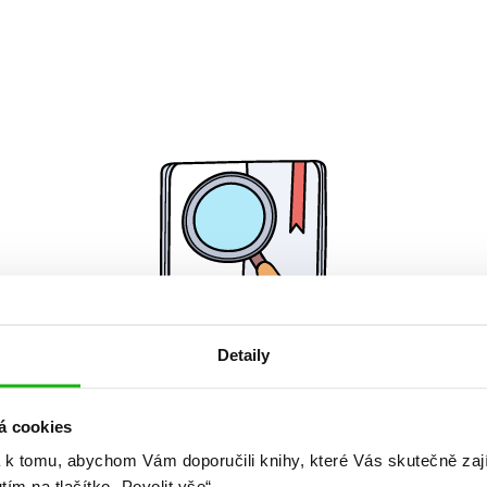
Detaily
Žádné knihy nenalezeny.
á cookies
 k tomu, abychom Vám doporučili knihy, které Vás skutečně zaj
utím na tlačítko „Povolit vše“.