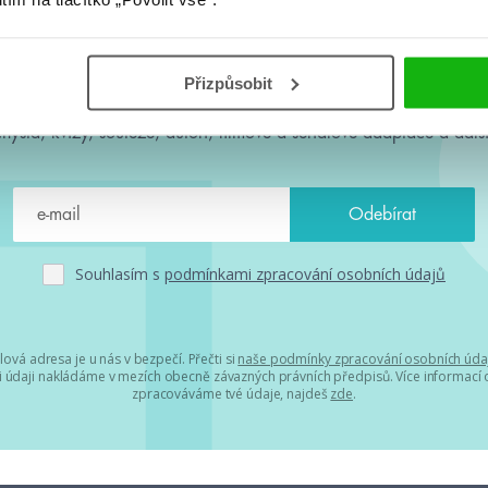
#HumbookNews
Přizpůsobit
 kolem #youngadult každý měsíc rovnou do mailu! Nové knihy, c
chystá, kvízy, soutěže, autoři, filmové a seriálové adaptace a další
Souhlasím s
podmínkami zpracování osobních údajů
lová adresa je u nás v bezpečí. Přečti si
naše podmínky zpracování osobních úda
 údaji nakládáme v mezích obecně závazných právních předpisů. Více informací o
zpracováváme tvé údaje, najdeš
zde
.