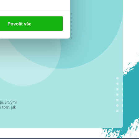
Povolit vše
o se
.
jů
. S tvými
 tom, jak