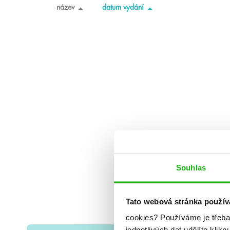
název
datum vydání
Souhlas
Tato webová stránka použív
cookies?
Používáme je třeba
jednotlivých dat udělíte klikn