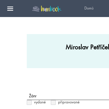
Domů
Miroslav Petříče
Žánr
vydané
připravované