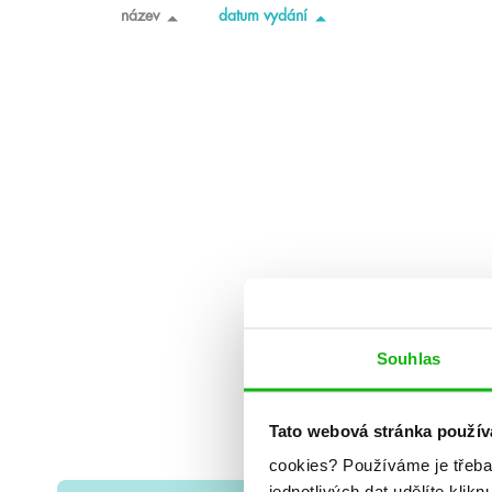
název
datum vydání
Souhlas
Tato webová stránka použív
cookies?
Používáme je třeba
jednotlivých dat udělíte klikn