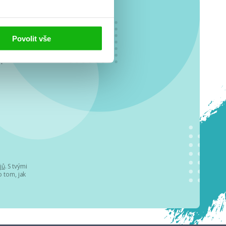
Povolit vše
o se
.
jů
. S tvými
 tom, jak