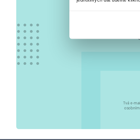
Vše
Tvá e-mai
osobními