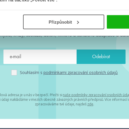
#HumbookNews
Přizpůsobit
 kolem #youngadult každý měsíc rovnou do mailu! Nové knihy, c
chystá, kvízy, soutěže, autoři, filmové a seriálové adaptace a další
Souhlasím s
podmínkami zpracování osobních údajů
lová adresa je u nás v bezpečí. Přečti si
naše podmínky zpracování osobních úda
 údaji nakládáme v mezích obecně závazných právních předpisů. Více informací o
zpracováváme tvé údaje, najdeš
zde
.