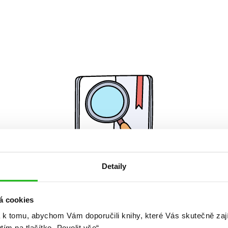
Detaily
Žádné knihy nenalezeny.
á cookies
 k tomu, abychom Vám doporučili knihy, které Vás skutečně zaj
utím na tlačítko „Povolit vše“.