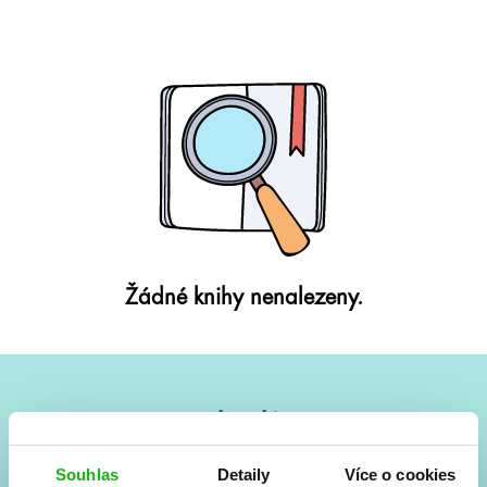
Žádné knihy nenalezeny.
#HumbookNews
Vše kolem #youngadult každý měsíc rovnou do mailu!
Souhlas
Detaily
Více o cookies