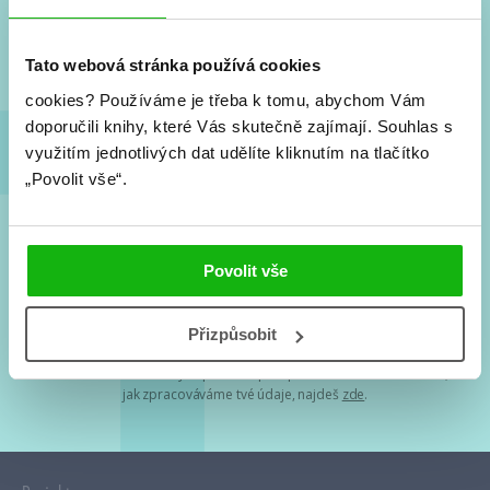
Nové knihy, co se chystá, kvízy, soutěže, autoři, filmové
a seriálové adaptace a další.
Tato webová stránka používá cookies
cookies?
Používáme je třeba k tomu, abychom Vám
doporučili knihy, které Vás skutečně zajímají.
Souhlas s
využitím jednotlivých dat udělíte kliknutím na tlačítko
„Povolit vše“.
Souhlasím s
podmínkami zpracování osobních údajů
Povolit vše
Tvá e-mailová adresa je u nás v bezpečí. Přečti si
naše podmínky
Přizpůsobit
zpracování osobních údajů
. S tvými osobními údaji nakládáme v
mezích obecně závazných právních předpisů. Více informací o tom,
jak zpracováváme tvé údaje, najdeš
zde
.