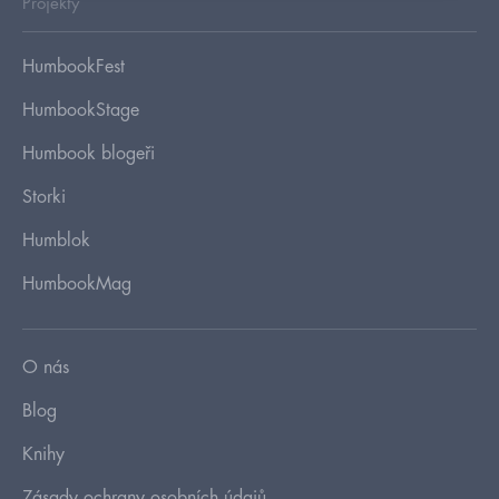
Projekty
HumbookFest
HumbookStage
Humbook blogeři
Storki
Humblok
HumbookMag
O nás
Blog
Knihy
Zásady ochrany osobních údajů