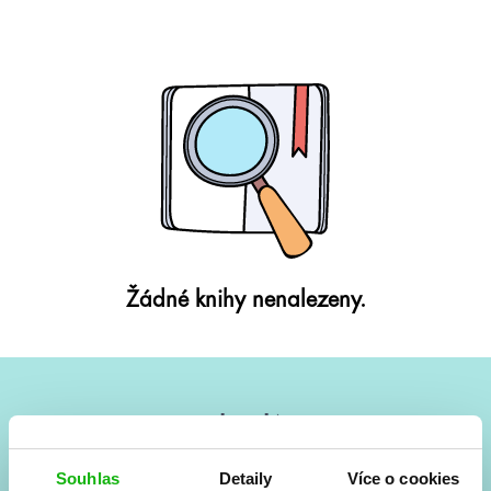
Žádné knihy nenalezeny.
#HumbookNews
Vše kolem #youngadult každý měsíc rovnou do mailu!
Souhlas
Detaily
Více o cookies