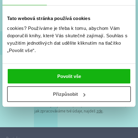
Nové knihy, co se chystá, kvízy, soutěže, autoři, filmové
a seriálové adaptace a další.
Tato webová stránka používá cookies
cookies?
Používáme je třeba k tomu, abychom Vám
doporučili knihy, které Vás skutečně zajímají.
Souhlas s
využitím jednotlivých dat udělíte kliknutím na tlačítko
„Povolit vše“.
Souhlasím s
podmínkami zpracování osobních údajů
Povolit vše
Tvá e-mailová adresa je u nás v bezpečí. Přečti si
naše podmínky
Přizpůsobit
zpracování osobních údajů
. S tvými osobními údaji nakládáme v
mezích obecně závazných právních předpisů. Více informací o tom,
jak zpracováváme tvé údaje, najdeš
zde
.