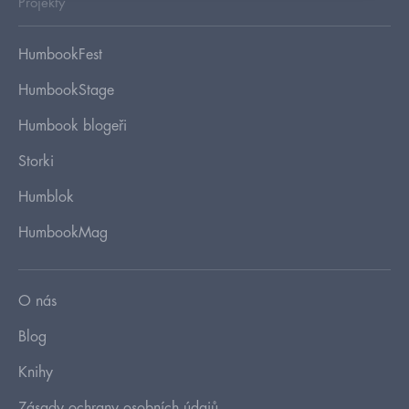
Projekty
HumbookFest
HumbookStage
Humbook blogeři
Storki
Humblok
HumbookMag
O nás
Blog
Knihy
Zásady ochrany osobních údajů