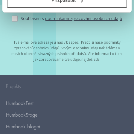
Přizpůsobit
Souhlasím s
podmínkami zpracování osobních údajů
Tvá e-mailová adresa je u nás v bezpečí. Přečti si
naše podmínky
zpracování osobních údajů
. S tvými osobními údaji nakládáme v
mezích obecně závazných právních předpisů. Více informací o tom,
jak zpracováváme tvé údaje, najdeš
zde
.
Projekty
HumbookFest
HumbookStage
Humbook blogeři