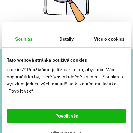
Žádné knihy nenalezeny.
Souhlas
Detaily
Více o cookies
Tato webová stránka používá cookies
#HumbookNews
cookies?
Používáme je třeba k tomu, abychom Vám
doporučili knihy, které Vás skutečně zajímají.
Souhlas s
Vše kolem #youngadult každý měsíc rovnou do mailu!
využitím jednotlivých dat udělíte kliknutím na tlačítko
Nové knihy, co se chystá, kvízy, soutěže, autoři, filmové
„Povolit vše“.
a seriálové adaptace a další.
Povolit vše