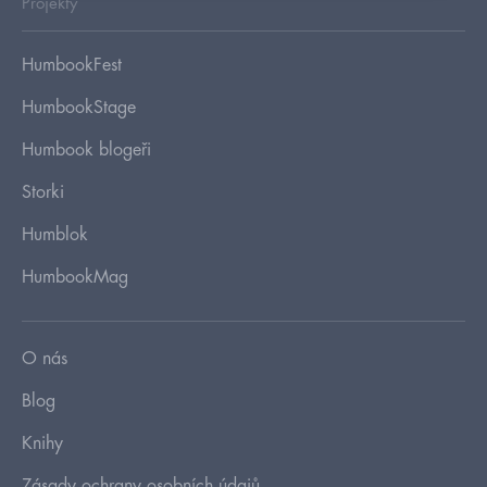
Projekty
HumbookFest
HumbookStage
Humbook blogeři
Storki
Humblok
HumbookMag
O nás
Blog
Knihy
Zásady ochrany osobních údajů