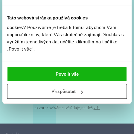
Nové knihy, co se chystá, kvízy, soutěže, autoři, filmové
a seriálové adaptace a další.
Tato webová stránka používá cookies
cookies?
Používáme je třeba k tomu, abychom Vám
doporučili knihy, které Vás skutečně zajímají.
Souhlas s
využitím jednotlivých dat udělíte kliknutím na tlačítko
„Povolit vše“.
Souhlasím s
podmínkami zpracování osobních údajů
Povolit vše
Tvá e-mailová adresa je u nás v bezpečí. Přečti si
naše podmínky
Přizpůsobit
zpracování osobních údajů
. S tvými osobními údaji nakládáme v
mezích obecně závazných právních předpisů. Více informací o tom,
jak zpracováváme tvé údaje, najdeš
zde
.