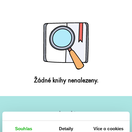
Žádné knihy nenalezeny.
#HumbookNews
Vše kolem #youngadult každý měsíc rovnou do mailu!
Souhlas
Detaily
Více o cookies