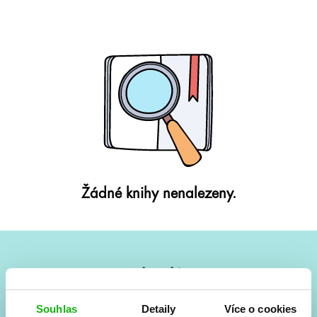
Žádné knihy nenalezeny.
#HumbookNews
Vše kolem #youngadult každý měsíc rovnou do mailu!
Souhlas
Detaily
Více o cookies