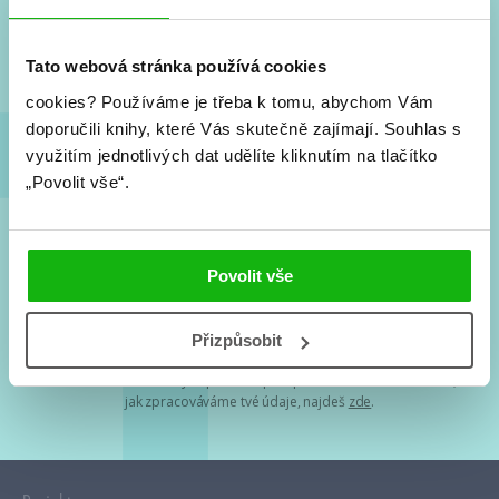
Nové knihy, co se chystá, kvízy, soutěže, autoři, filmové
a seriálové adaptace a další.
Tato webová stránka používá cookies
cookies?
Používáme je třeba k tomu, abychom Vám
doporučili knihy, které Vás skutečně zajímají.
Souhlas s
využitím jednotlivých dat udělíte kliknutím na tlačítko
„Povolit vše“.
Souhlasím s
podmínkami zpracování osobních údajů
Povolit vše
Tvá e-mailová adresa je u nás v bezpečí. Přečti si
naše podmínky
Přizpůsobit
zpracování osobních údajů
. S tvými osobními údaji nakládáme v
mezích obecně závazných právních předpisů. Více informací o tom,
jak zpracováváme tvé údaje, najdeš
zde
.