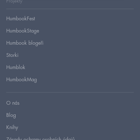
Projekty
HumbookFest
HumbookStage
Humbook blogeři
Storki
Humblok
HumbookMag
O nás
Blog
Knihy
Zásady ochrany osobních údajů