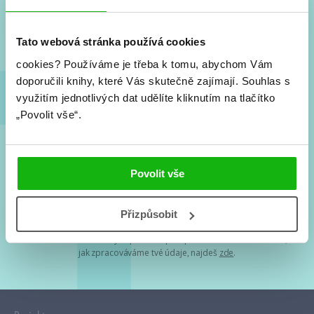
Nové knihy, co se chystá, kvízy, soutěže, autoři, filmové
a seriálové adaptace a další.
Tato webová stránka používá cookies
cookies?
Používáme je třeba k tomu, abychom Vám
doporučili knihy, které Vás skutečně zajímají.
Souhlas s
využitím jednotlivých dat udělíte kliknutím na tlačítko
„Povolit vše“.
Souhlasím s
podmínkami zpracování osobních údajů
Povolit vše
Tvá e-mailová adresa je u nás v bezpečí. Přečti si
naše podmínky
Přizpůsobit
zpracování osobních údajů
. S tvými osobními údaji nakládáme v
mezích obecně závazných právních předpisů. Více informací o tom,
jak zpracováváme tvé údaje, najdeš
zde
.