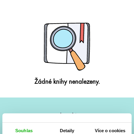
Žádné knihy nenalezeny.
#HumbookNews
Vše kolem #youngadult každý měsíc rovnou do mailu!
Souhlas
Detaily
Více o cookies