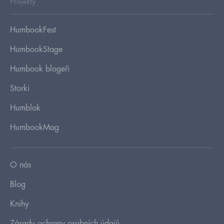
Projekty
HumbookFest
HumbookStage
Humbook blogeři
Storki
Humblok
HumbookMag
O nás
Blog
Knihy
Zásady ochrany osobních údajů