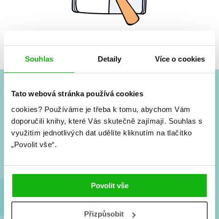
Žádné knihy nenalezeny.
Souhlas
Detaily
Více o cookies
Tato webová stránka používá cookies
#HumbookNews
cookies?
Používáme je třeba k tomu, abychom Vám
doporučili knihy, které Vás skutečně zajímají.
Souhlas s
Vše kolem #youngadult každý měsíc rovnou do mailu!
Nové knihy, co se chystá, kvízy, soutěže, autoři, filmové
využitím jednotlivých dat udělíte kliknutím na tlačítko
a seriálové adaptace a další.
„Povolit vše“.
Povolit vše
Přizpůsobit