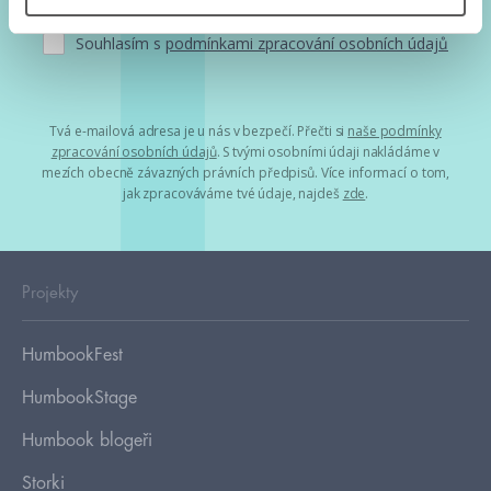
Souhlasím s
podmínkami zpracování osobních údajů
Tvá e-mailová adresa je u nás v bezpečí. Přečti si
naše podmínky
zpracování osobních údajů
. S tvými osobními údaji nakládáme v
mezích obecně závazných právních předpisů. Více informací o tom,
jak zpracováváme tvé údaje, najdeš
zde
.
Projekty
HumbookFest
HumbookStage
Humbook blogeři
Storki