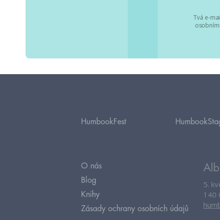
Tvá e-mai
osobními
HumbookFest
HumbookSta
O nás
Alb
Blog
5. k
140 
Knihy
humb
Zásady ochrany osobních údajů