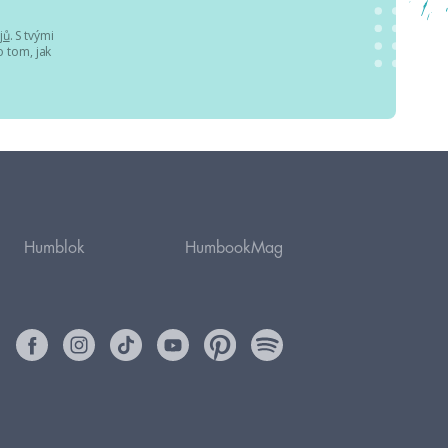
jů
. S tvými
 tom, jak
Humblok
HumbookMag