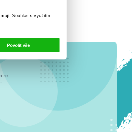
ímají.
Souhlas s využitím
Povolit vše
o se
.