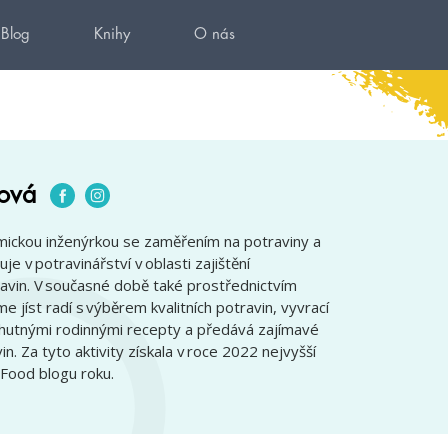
Blog
Knihy
O nás
ová
mickou inženýrkou se zaměřením na potraviny a
e v potravinářství v oblasti zajištění
ravin. V současné době také prostřednictvím
me jíst radí s výběrem kvalitních potravin, vyvrací
chutnými rodinnými recepty a předává zajímavé
n. Za tyto aktivity získala v roce 2022 nejvyšší
 Food blogu roku.