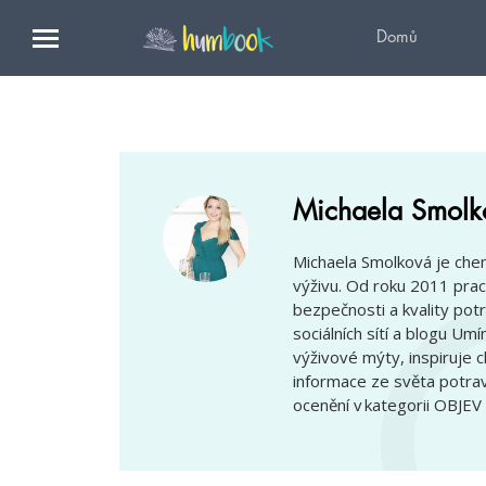
Domů
Michaela Smolk
Michaela Smolková je che
výživu. Od roku 2011 pracuj
bezpečnosti a kvality pot
sociálních sítí a blogu Umí
výživové mýty, inspiruje 
informace ze světa potravi
ocenění v kategorii OBJEV