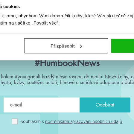
á cookies
Žádné knihy nenalezeny.
 k tomu, abychom Vám doporučili knihy, které Vás skutečně zaj
utím na tlačítko „Povolit vše“.
Přizpůsobit
#HumbookNews
 kolem #youngadult každý měsíc rovnou do mailu! Nové knihy, c
chystá, kvízy, soutěže, autoři, filmové a seriálové adaptace a další
Souhlasím s
podmínkami zpracování osobních údajů