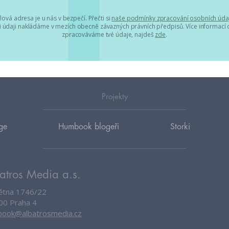
lová adresa je u nás v bezpečí. Přečti si
naše podmínky zpracování osobních úda
 údaji nakládáme v mezích obecně závazných právních předpisů. Více informací o
zpracováváme tvé údaje, najdeš
zde
.
Projekty
ge
Humbook blogeři
Storki
atros Media a.s.
větna 1746/22
00 Praha 4
ook@albatrosmedia.cz