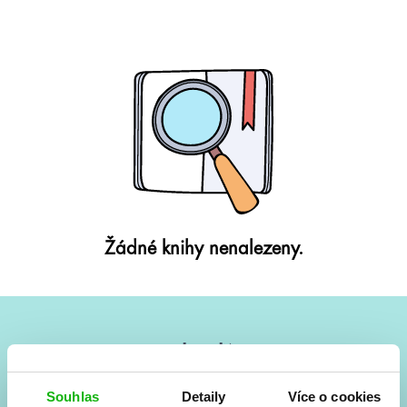
Žádné knihy nenalezeny.
#HumbookNews
Vše kolem #youngadult každý měsíc rovnou do mailu!
Souhlas
Detaily
Více o cookies