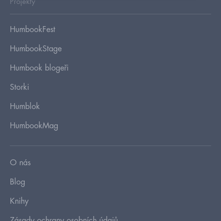
Projekty
HumbookFest
HumbookStage
Humbook blogeři
Storki
Humblok
HumbookMag
O nás
Blog
Knihy
Zásady ochrany osobních údajů