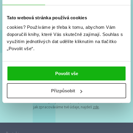
Nové knihy, co se chystá, kvízy, soutěže, autoři, filmové
a seriálové adaptace a další.
Tato webová stránka používá cookies
cookies?
Používáme je třeba k tomu, abychom Vám
doporučili knihy, které Vás skutečně zajímají.
Souhlas s
využitím jednotlivých dat udělíte kliknutím na tlačítko
„Povolit vše“.
Souhlasím s
podmínkami zpracování osobních údajů
Povolit vše
Tvá e-mailová adresa je u nás v bezpečí. Přečti si
naše podmínky
Přizpůsobit
zpracování osobních údajů
. S tvými osobními údaji nakládáme v
mezích obecně závazných právních předpisů. Více informací o tom,
jak zpracováváme tvé údaje, najdeš
zde
.