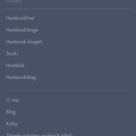
Projekty
HumbookFest
HumbookStage
Humbook blogeři
Storki
Humblok
HumbookMag
O nás
Blog
Knihy
Zásady ochrany osobních údajů