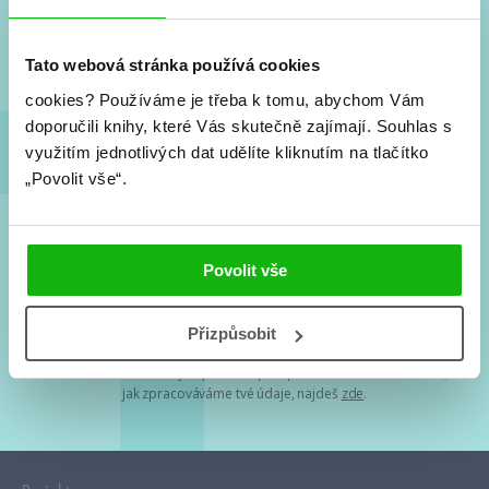
Nové knihy, co se chystá, kvízy, soutěže, autoři, filmové
a seriálové adaptace a další.
Tato webová stránka používá cookies
cookies?
Používáme je třeba k tomu, abychom Vám
doporučili knihy, které Vás skutečně zajímají.
Souhlas s
využitím jednotlivých dat udělíte kliknutím na tlačítko
„Povolit vše“.
Souhlasím s
podmínkami zpracování osobních údajů
Povolit vše
Tvá e-mailová adresa je u nás v bezpečí. Přečti si
naše podmínky
Přizpůsobit
zpracování osobních údajů
. S tvými osobními údaji nakládáme v
mezích obecně závazných právních předpisů. Více informací o tom,
jak zpracováváme tvé údaje, najdeš
zde
.