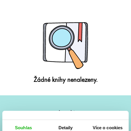
Žádné knihy nenalezeny.
#HumbookNews
Vše kolem #youngadult každý měsíc rovnou do mailu!
Souhlas
Detaily
Více o cookies