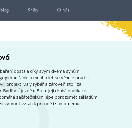
Blog
Knihy
O nás
ová
ybaření dostala díky svým dvěma synům.
ogickou školu a mnoho let se věnuje práci s
víjí projekt Malý rybář a zároveň stojí za
ydlí v Újezdě u Brna. Její druhá publikace
e pomáhá začátečníkům lépe porozumět základům
si vytvořit vztah k přírodě i samotnému