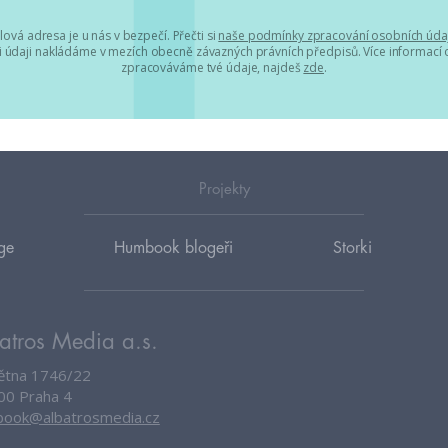
lová adresa je u nás v bezpečí. Přečti si
naše podmínky zpracování osobních úda
 údaji nakládáme v mezích obecně závazných právních předpisů. Více informací o
zpracováváme tvé údaje, najdeš
zde
.
Projekty
ge
Humbook blogeři
Storki
atros Media a.s.
větna 1746/22
00 Praha 4
ook@albatrosmedia.cz