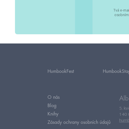
Tvá e-mai
osobními
HumbookFest
HumbookSta
O nás
Alb
Blog
5. k
140 
Knihy
humb
Zásady ochrany osobních údajů