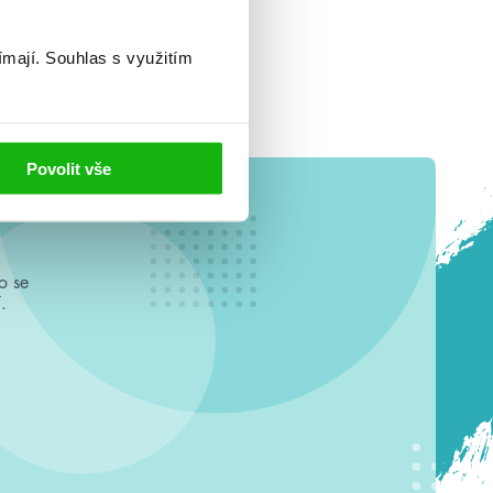
ímají.
Souhlas s využitím
Povolit vše
o se
.