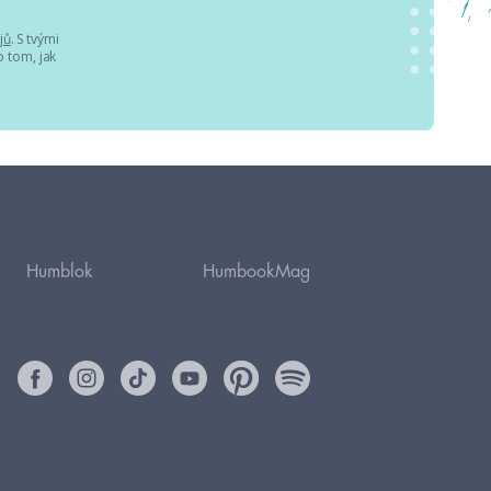
jů
. S tvými
 tom, jak
Humblok
HumbookMag