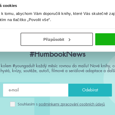
á cookies
Žádné knihy nenalezeny.
 k tomu, abychom Vám doporučili knihy, které Vás skutečně zaj
utím na tlačítko „Povolit vše“.
Přizpůsobit
#HumbookNews
 kolem #youngadult každý měsíc rovnou do mailu! Nové knihy, c
chystá, kvízy, soutěže, autoři, filmové a seriálové adaptace a další
Souhlasím s
podmínkami zpracování osobních údajů