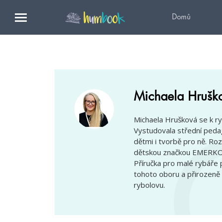
Domů
Michaela Hrušk
Michaela Hrušková se k r
Vystudovala střední pedag
dětmi i tvorbě pro ně. Roz
dětskou značkou EMERKO. B
Příručka pro malé rybář
tohoto oboru a přirozeně 
rybolovu.