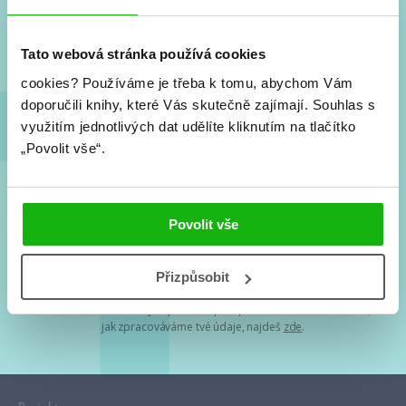
Nové knihy, co se chystá, kvízy, soutěže, autoři, filmové
a seriálové adaptace a další.
Tato webová stránka používá cookies
cookies?
Používáme je třeba k tomu, abychom Vám
doporučili knihy, které Vás skutečně zajímají.
Souhlas s
využitím jednotlivých dat udělíte kliknutím na tlačítko
„Povolit vše“.
Souhlasím s
podmínkami zpracování osobních údajů
Povolit vše
Tvá e-mailová adresa je u nás v bezpečí. Přečti si
naše podmínky
Přizpůsobit
zpracování osobních údajů
. S tvými osobními údaji nakládáme v
mezích obecně závazných právních předpisů. Více informací o tom,
jak zpracováváme tvé údaje, najdeš
zde
.