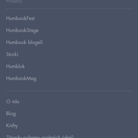
Projekty
HumbookFest
HumbookStage
Humbook blogeři
Storki
Humblok
HumbookMag
O nás
Blog
Knihy
Zásady ochrany osobních údajů