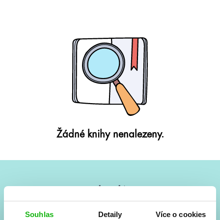
Žádné knihy nenalezeny.
#HumbookNews
Vše kolem #youngadult každý měsíc rovnou do mailu!
Souhlas
Detaily
Více o cookies