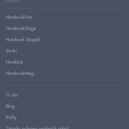
Projekty
HumbookFest
HumbookStage
Humbook blogeři
Storki
Humblok
HumbookMag
O nás
Blog
Knihy
Zásady ochrany osobních údajů