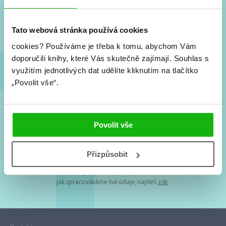
Nové knihy, co se chystá, kvízy, soutěže, autoři, filmové
a seriálové adaptace a další.
Tato webová stránka používá cookies
cookies?
Používáme je třeba k tomu, abychom Vám
doporučili knihy, které Vás skutečně zajímají.
Souhlas s
využitím jednotlivých dat udělíte kliknutím na tlačítko
„Povolit vše“.
Souhlasím s
podmínkami zpracování osobních údajů
Povolit vše
Tvá e-mailová adresa je u nás v bezpečí. Přečti si
naše podmínky
Přizpůsobit
zpracování osobních údajů
. S tvými osobními údaji nakládáme v
mezích obecně závazných právních předpisů. Více informací o tom,
jak zpracováváme tvé údaje, najdeš
zde
.