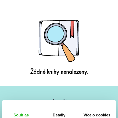
Žádné knihy nenalezeny.
#HumbookNews
Vše kolem #youngadult každý měsíc rovnou do mailu!
Souhlas
Detaily
Více o cookies