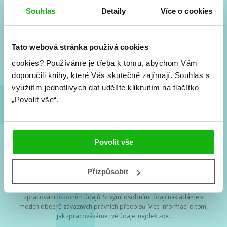
#HumbookNews
Souhlas
Detaily
Více o cookies
Vše kolem #youngadult každý měsíc rovnou do mailu!
Nové knihy, co se chystá, kvízy, soutěže, autoři, filmové
a seriálové adaptace a další.
Tato webová stránka používá cookies
cookies?
Používáme je třeba k tomu, abychom Vám
doporučili knihy, které Vás skutečně zajímají.
Souhlas s
využitím jednotlivých dat udělíte kliknutím na tlačítko
„Povolit vše“.
Povolit vše
Souhlasím s
podmínkami zpracování osobních údajů
Přizpůsobit
Tvá e-mailová adresa je u nás v bezpečí. Přečti si
naše podmínky
zpracování osobních údajů
. S tvými osobními údaji nakládáme v
mezích obecně závazných právních předpisů. Více informací o tom,
jak zpracováváme tvé údaje, najdeš
zde
.