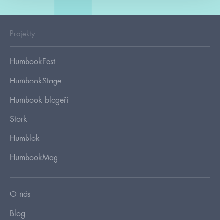
Projekty
HumbookFest
HumbookStage
Humbook blogeři
Storki
Humblok
HumbookMag
O nás
Blog