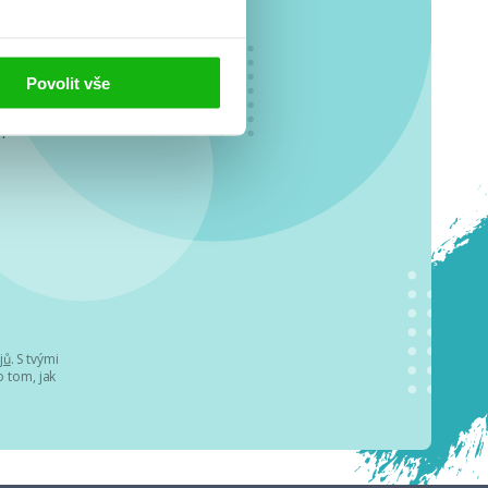
Povolit vše
o se
.
jů
. S tvými
 tom, jak