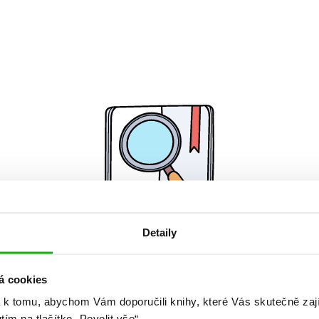
Detaily
Žádné knihy nenalezeny.
á cookies
 k tomu, abychom Vám doporučili knihy, které Vás skutečně zaj
utím na tlačítko „Povolit vše“.