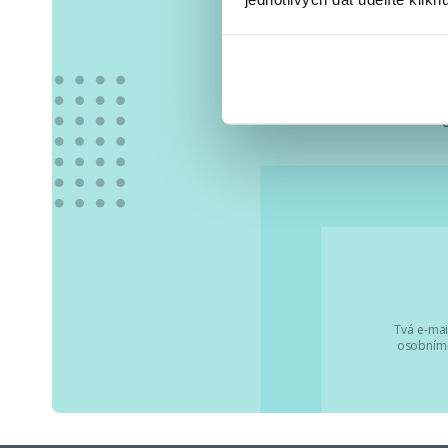
Vše
Tvá e-mai
osobními