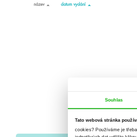
název
datum vydání
Souhlas
Tato webová stránka použív
cookies?
Používáme je třeba
jednotlivých dat udělíte klikn