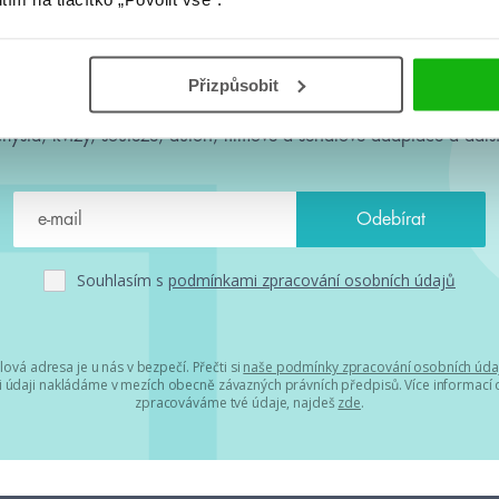
#HumbookNews
Přizpůsobit
 kolem #youngadult každý měsíc rovnou do mailu! Nové knihy, c
chystá, kvízy, soutěže, autoři, filmové a seriálové adaptace a další
Souhlasím s
podmínkami zpracování osobních údajů
lová adresa je u nás v bezpečí. Přečti si
naše podmínky zpracování osobních úda
 údaji nakládáme v mezích obecně závazných právních předpisů. Více informací o
zpracováváme tvé údaje, najdeš
zde
.