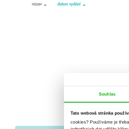
název
datum vydání
Souhlas
Tato webová stránka použív
cookies?
Používáme je třeba
jednotlivých dat udělíte klikn