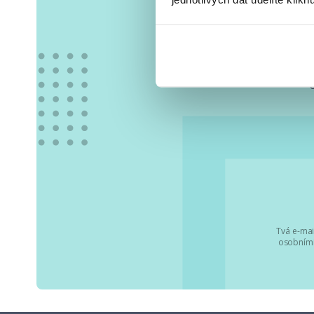
Vše
Tvá e-mai
osobními