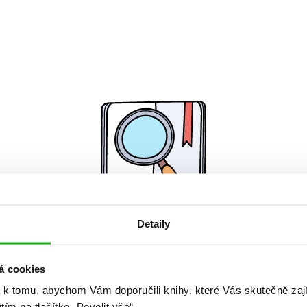
Detaily
Žádné knihy nenalezeny.
á cookies
 k tomu, abychom Vám doporučili knihy, které Vás skutečně zaj
utím na tlačítko „Povolit vše“.