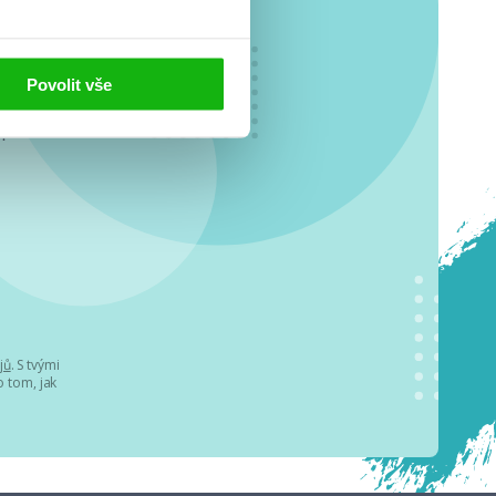
Povolit vše
o se
.
jů
. S tvými
 tom, jak