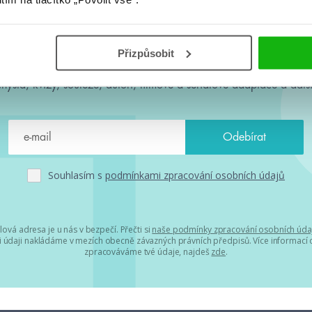
#HumbookNews
Přizpůsobit
 kolem #youngadult každý měsíc rovnou do mailu! Nové knihy, c
chystá, kvízy, soutěže, autoři, filmové a seriálové adaptace a další
Souhlasím s
podmínkami zpracování osobních údajů
lová adresa je u nás v bezpečí. Přečti si
naše podmínky zpracování osobních úda
 údaji nakládáme v mezích obecně závazných právních předpisů. Více informací o
zpracováváme tvé údaje, najdeš
zde
.