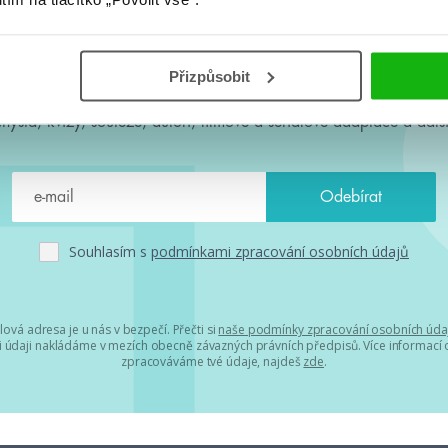
#HumbookNews
Přizpůsobit
 kolem #youngadult každý měsíc rovnou do mailu! Nové knihy, c
chystá, kvízy, soutěže, autoři, filmové a seriálové adaptace a další
Souhlasím s
podmínkami zpracování osobních údajů
lová adresa je u nás v bezpečí. Přečti si
naše podmínky zpracování osobních úda
 údaji nakládáme v mezích obecně závazných právních předpisů. Více informací o
zpracováváme tvé údaje, najdeš
zde
.