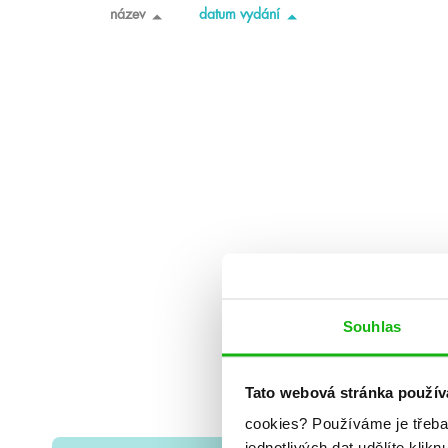
název
datum vydání
Souhlas
Tato webová stránka použív
cookies?
Používáme je třeba
jednotlivých dat udělíte klikn