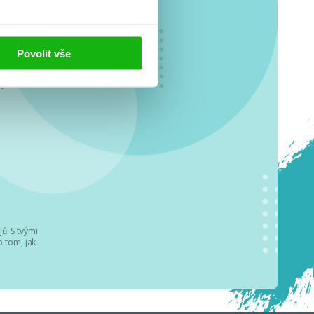
Povolit vše
o se
.
jů
. S tvými
 tom, jak