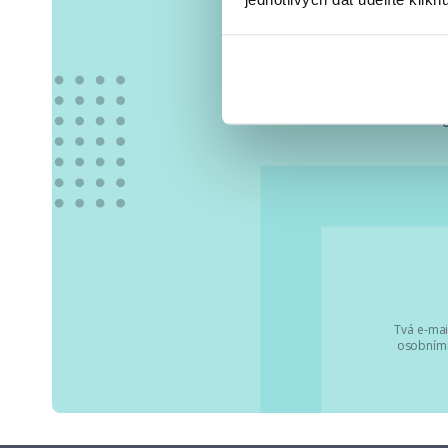
Vše
Tvá e-mai
osobními