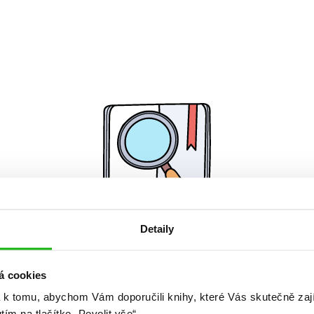
Detaily
Žádné knihy nenalezeny.
á cookies
 k tomu, abychom Vám doporučili knihy, které Vás skutečně zaj
utím na tlačítko „Povolit vše“.