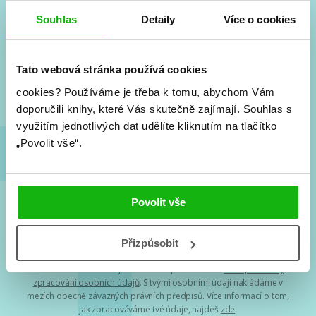
#HumbookNews
Souhlas
Detaily
Více o cookies
Vše kolem #youngadult každý měsíc rovnou do mailu!
Nové knihy, co se chystá, kvízy, soutěže, autoři, filmové
Tato webová stránka používá cookies
a seriálové adaptace a další.
cookies?
Používáme je třeba k tomu, abychom Vám
doporučili knihy, které Vás skutečně zajímají.
Souhlas s
využitím jednotlivých dat udělíte kliknutím na tlačítko
„Povolit vše“.
Povolit vše
Souhlasím s
podmínkami zpracování osobních údajů
Přizpůsobit
Tvá e-mailová adresa je u nás v bezpečí. Přečti si
naše podmínky
zpracování osobních údajů
. S tvými osobními údaji nakládáme v
mezích obecně závazných právních předpisů. Více informací o tom,
jak zpracováváme tvé údaje, najdeš
zde
.