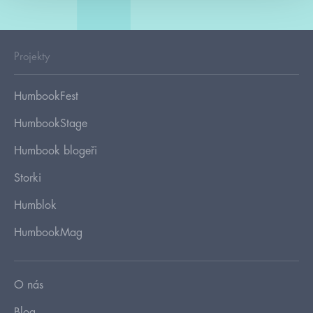
Projekty
HumbookFest
HumbookStage
Humbook blogeři
Storki
Humblok
HumbookMag
O nás
Blog