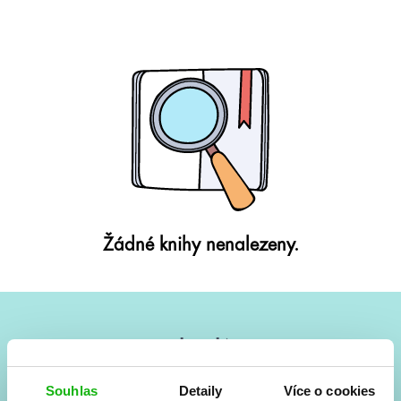
Žádné knihy nenalezeny.
#HumbookNews
Vše kolem #youngadult každý měsíc rovnou do mailu!
Souhlas
Detaily
Více o cookies