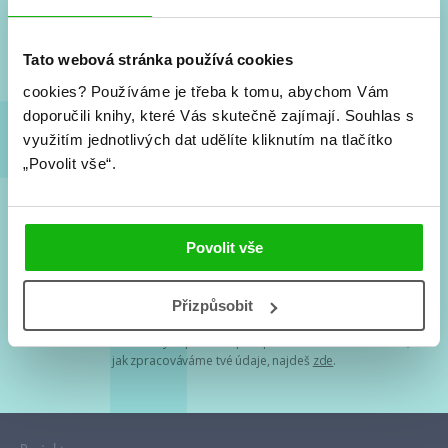
Nové knihy, co se chystá, kvízy, soutěže, autoři, filmové
a seriálové adaptace a další.
Tato webová stránka používá cookies
cookies?
Používáme je třeba k tomu, abychom Vám
doporučili knihy, které Vás skutečně zajímají.
Souhlas s
využitím jednotlivých dat udělíte kliknutím na tlačítko
„Povolit vše“.
Souhlasím s
podmínkami zpracování osobních údajů
Povolit vše
Tvá e-mailová adresa je u nás v bezpečí. Přečti si
naše podmínky
Přizpůsobit
zpracování osobních údajů
. S tvými osobními údaji nakládáme v
mezích obecně závazných právních předpisů. Více informací o tom,
jak zpracováváme tvé údaje, najdeš
zde
.