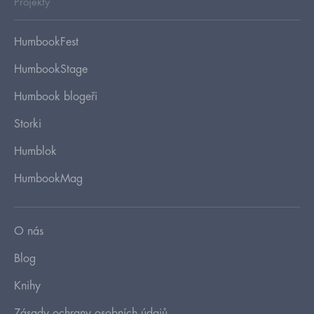
Projekty
HumbookFest
HumbookStage
Humbook blogeři
Storki
Humblok
HumbookMag
O nás
Blog
Knihy
Zásady ochrany osobních údajů