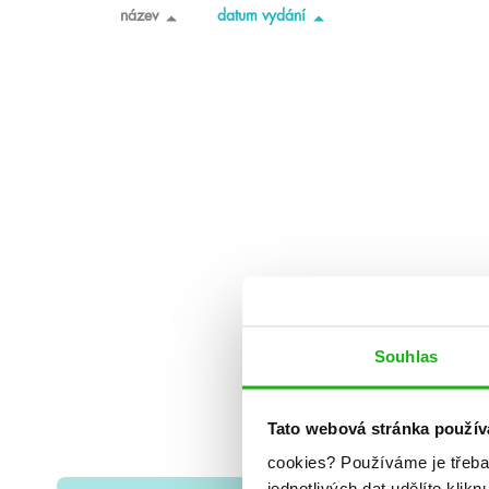
název
datum vydání
Souhlas
Tato webová stránka použív
cookies?
Používáme je třeba
jednotlivých dat udělíte klikn