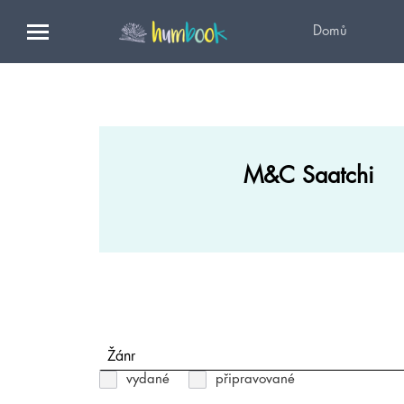
Domů
M&C Saatchi
Žánr
vydané
připravované