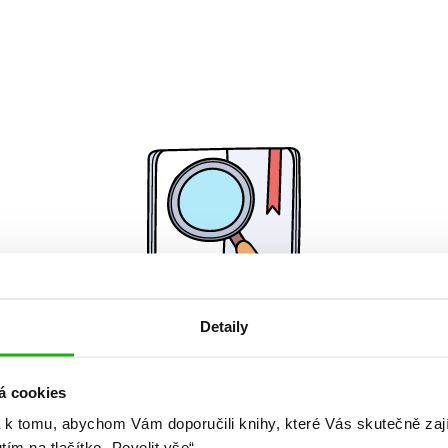
Detaily
Žádné knihy nenalezeny.
á cookies
 k tomu, abychom Vám doporučili knihy, které Vás skutečně zaj
utím na tlačítko „Povolit vše“.