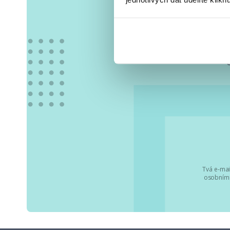
Vše
Tvá e-mai
osobními