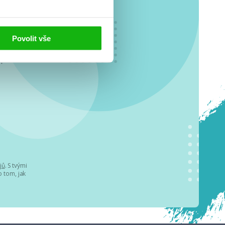
Povolit vše
o se
.
jů
. S tvými
 tom, jak