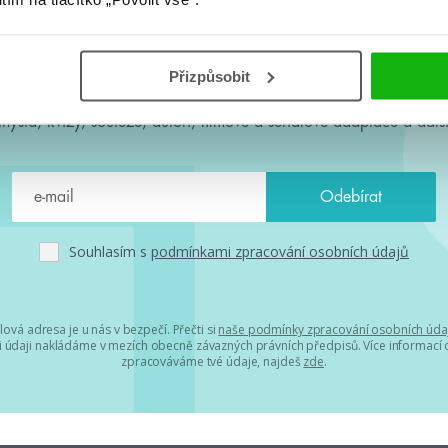
#HumbookNews
Přizpůsobit
 kolem #youngadult každý měsíc rovnou do mailu! Nové knihy, c
chystá, kvízy, soutěže, autoři, filmové a seriálové adaptace a další
Souhlasím s
podmínkami zpracování osobních údajů
lová adresa je u nás v bezpečí. Přečti si
naše podmínky zpracování osobních úda
 údaji nakládáme v mezích obecně závazných právních předpisů. Více informací o
zpracováváme tvé údaje, najdeš
zde
.