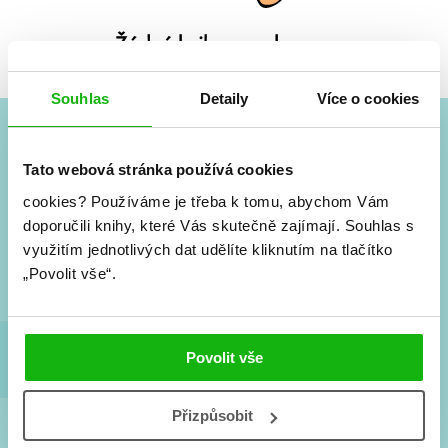
Žádné knihy nenalezeny.
Souhlas
Detaily
Více o cookies
#HumbookNews
Tato webová stránka používá cookies
cookies?
Používáme je třeba k tomu, abychom Vám
Vše kolem #youngadult každý měsíc rovnou do mailu!
doporučili knihy, které Vás skutečně zajímají.
Nové knihy, co se chystá, kvízy, soutěže, autoři, filmové
Souhlas s
a seriálové adaptace a další.
využitím jednotlivých dat udělíte kliknutím na tlačítko
„Povolit vše“.
Povolit vše
Přizpůsobit
Souhlasím s
podmínkami zpracování osobních údajů