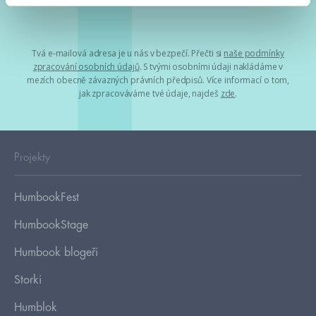
Tvá e-mailová adresa je u nás v bezpečí. Přečti si
naše podmínky
zpracování osobních údajů
. S tvými osobními údaji nakládáme v
mezích obecně závazných právních předpisů. Více informací o tom,
jak zpracováváme tvé údaje, najdeš
zde
.
Projekty
HumbookFest
HumbookStage
Humbook blogeři
Storki
Humblok