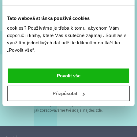
Nové knihy, co se chystá, kvízy, soutěže, autoři, filmové
a seriálové adaptace a další.
Tato webová stránka používá cookies
cookies?
Používáme je třeba k tomu, abychom Vám
doporučili knihy, které Vás skutečně zajímají.
Souhlas s
využitím jednotlivých dat udělíte kliknutím na tlačítko
„Povolit vše“.
Souhlasím s
podmínkami zpracování osobních údajů
Povolit vše
Tvá e-mailová adresa je u nás v bezpečí. Přečti si
naše podmínky
Přizpůsobit
zpracování osobních údajů
. S tvými osobními údaji nakládáme v
mezích obecně závazných právních předpisů. Více informací o tom,
jak zpracováváme tvé údaje, najdeš
zde
.