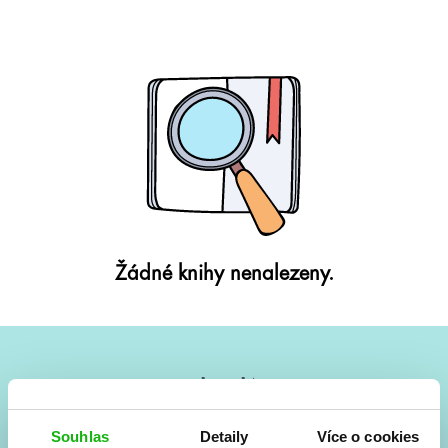
Žádné knihy nenalezeny.
#HumbookNews
Vše kolem #youngadult každý měsíc rovnou do mailu!
Souhlas
Detaily
Více o cookies