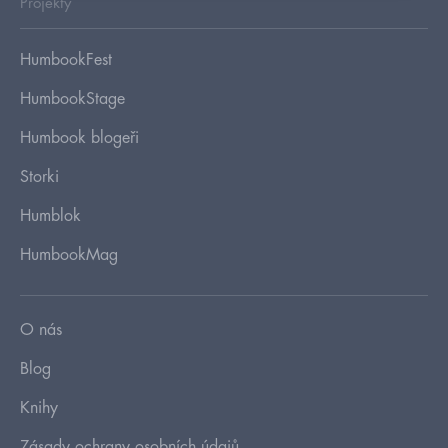
Projekty
HumbookFest
HumbookStage
Humbook blogeři
Storki
Humblok
HumbookMag
O nás
Blog
Knihy
Zásady ochrany osobních údajů