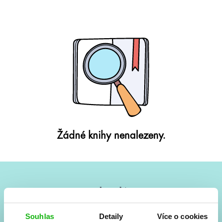
Žádné knihy nenalezeny.
#HumbookNews
Vše kolem #youngadult každý měsíc rovnou do mailu!
Souhlas
Detaily
Více o cookies