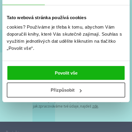
Nové knihy, co se chystá, kvízy, soutěže, autoři, filmové
a seriálové adaptace a další.
Tato webová stránka používá cookies
cookies?
Používáme je třeba k tomu, abychom Vám
doporučili knihy, které Vás skutečně zajímají.
Souhlas s
využitím jednotlivých dat udělíte kliknutím na tlačítko
„Povolit vše“.
Souhlasím s
podmínkami zpracování osobních údajů
Povolit vše
Tvá e-mailová adresa je u nás v bezpečí. Přečti si
naše podmínky
Přizpůsobit
zpracování osobních údajů
. S tvými osobními údaji nakládáme v
mezích obecně závazných právních předpisů. Více informací o tom,
jak zpracováváme tvé údaje, najdeš
zde
.