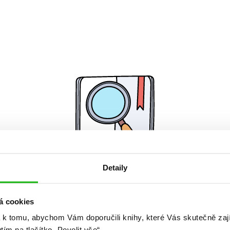
Detaily
Žádné knihy nenalezeny.
á cookies
 k tomu, abychom Vám doporučili knihy, které Vás skutečně zaj
utím na tlačítko „Povolit vše“.