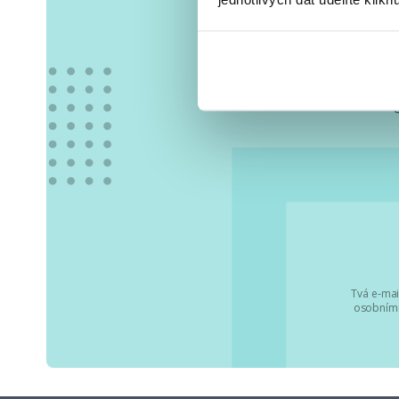
Vše
Tvá e-mai
osobními