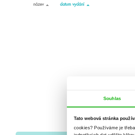
název
datum vydání
Souhlas
Tato webová stránka použív
cookies?
Používáme je třeba
jednotlivých dat udělíte klikn