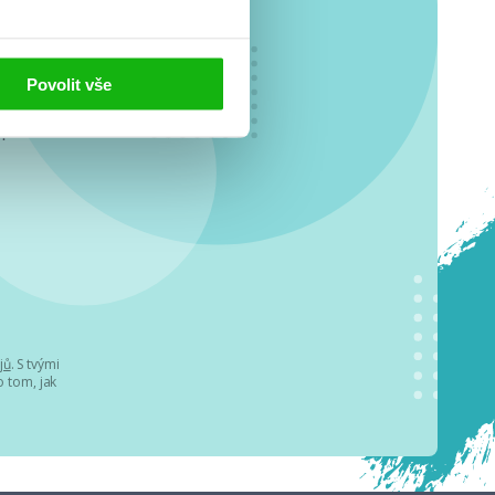
Povolit vše
o se
.
jů
. S tvými
 tom, jak