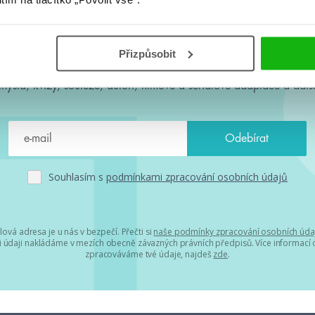
#HumbookNews
Přizpůsobit
 kolem #youngadult každý měsíc rovnou do mailu! Nové knihy, c
chystá, kvízy, soutěže, autoři, filmové a seriálové adaptace a další
Souhlasím s
podmínkami zpracování osobních údajů
lová adresa je u nás v bezpečí. Přečti si
naše podmínky zpracování osobních úda
 údaji nakládáme v mezích obecně závazných právních předpisů. Více informací o
zpracováváme tvé údaje, najdeš
zde
.