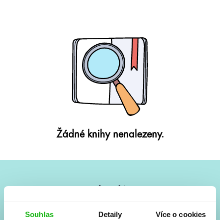
Žádné knihy nenalezeny.
#HumbookNews
Vše kolem #youngadult každý měsíc rovnou do mailu!
Souhlas
Detaily
Více o cookies