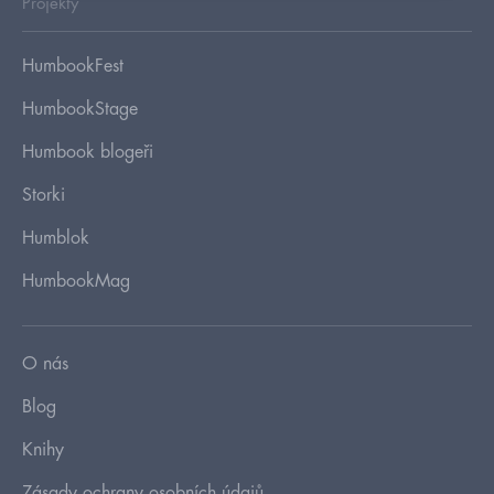
Projekty
HumbookFest
HumbookStage
Humbook blogeři
Storki
Humblok
HumbookMag
O nás
Blog
Knihy
Zásady ochrany osobních údajů