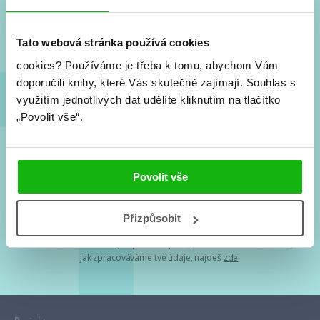
Nové knihy, co se chystá, kvízy, soutěže, autoři, filmové
a seriálové adaptace a další.
Tato webová stránka používá cookies
cookies?
Používáme je třeba k tomu, abychom Vám
doporučili knihy, které Vás skutečně zajímají.
Souhlas s
využitím jednotlivých dat udělíte kliknutím na tlačítko
„Povolit vše“.
Souhlasím s
podmínkami zpracování osobních údajů
Povolit vše
Tvá e-mailová adresa je u nás v bezpečí. Přečti si
naše podmínky
Přizpůsobit
zpracování osobních údajů
. S tvými osobními údaji nakládáme v
mezích obecně závazných právních předpisů. Více informací o tom,
jak zpracováváme tvé údaje, najdeš
zde
.