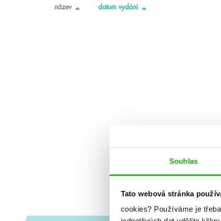
název
datum vydání
Souhlas
Tato webová stránka použív
cookies?
Používáme je třeba
jednotlivých dat udělíte klikn