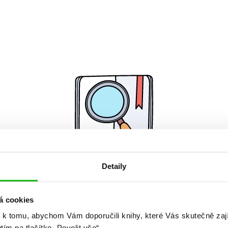
Detaily
Žádné knihy nenalezeny.
á cookies
 k tomu, abychom Vám doporučili knihy, které Vás skutečně zaj
utím na tlačítko „Povolit vše“.