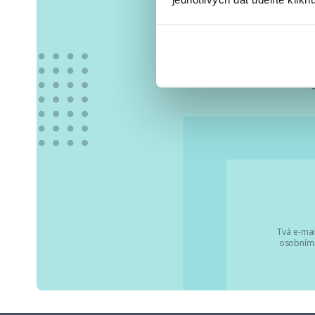
Vše
Tvá e-mai
osobními