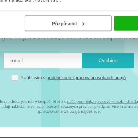
#HumbookNews
Přizpůsobit
 kolem #youngadult každý měsíc rovnou do mailu! Nové knihy, c
chystá, kvízy, soutěže, autoři, filmové a seriálové adaptace a další
Souhlasím s
podmínkami zpracování osobních údajů
lová adresa je u nás v bezpečí. Přečti si
naše podmínky zpracování osobních úda
 údaji nakládáme v mezích obecně závazných právních předpisů. Více informací o
zpracováváme tvé údaje, najdeš
zde
.