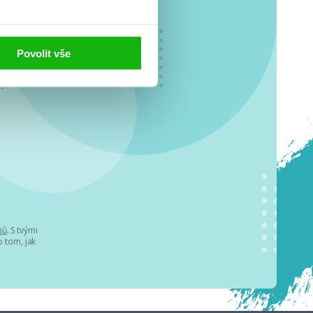
Povolit vše
o se
.
jů
. S tvými
 tom, jak