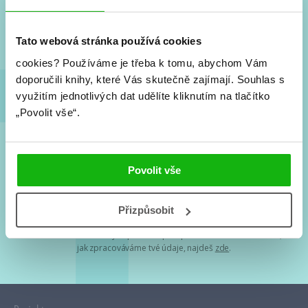
Nové knihy, co se chystá, kvízy, soutěže, autoři, filmové
a seriálové adaptace a další.
Tato webová stránka používá cookies
cookies?
Používáme je třeba k tomu, abychom Vám
doporučili knihy, které Vás skutečně zajímají.
Souhlas s
využitím jednotlivých dat udělíte kliknutím na tlačítko
„Povolit vše“.
Souhlasím s
podmínkami zpracování osobních údajů
Povolit vše
Tvá e-mailová adresa je u nás v bezpečí. Přečti si
naše podmínky
Přizpůsobit
zpracování osobních údajů
. S tvými osobními údaji nakládáme v
mezích obecně závazných právních předpisů. Více informací o tom,
jak zpracováváme tvé údaje, najdeš
zde
.