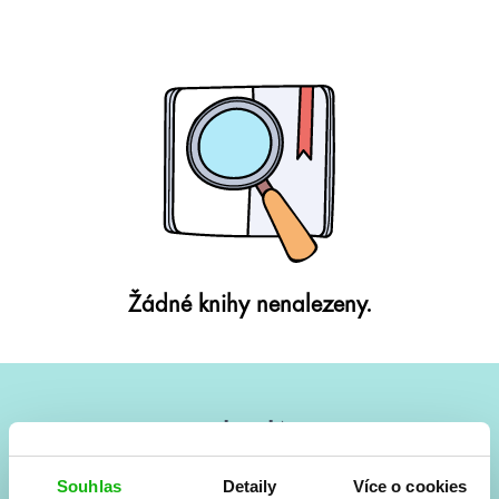
Žádné knihy nenalezeny.
#HumbookNews
Vše kolem #youngadult každý měsíc rovnou do mailu!
Souhlas
Detaily
Více o cookies