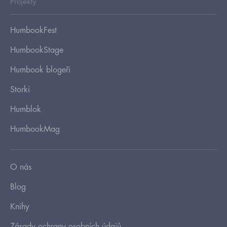
Projekty
HumbookFest
HumbookStage
Humbook blogeři
Storki
Humblok
HumbookMag
O nás
Blog
Knihy
Zásady ochrany osobních údajů